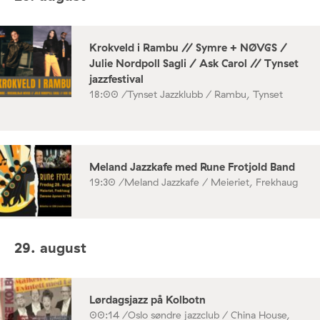
Krokveld i Rambu // Symre + NØVGS /
Julie Nordpoll Sagli / Ask Carol // Tynset
jazzfestival
18:00 /
Tynset Jazzklubb / Rambu, Tynset
Meland Jazzkafe med Rune Frotjold Band
19:30 /
Meland Jazzkafe / Meieriet, Frekhaug
29. august
Lørdagsjazz på Kolbotn
00:14 /
Oslo søndre jazzclub / China House,