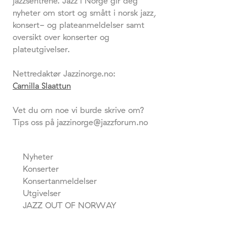
jazzsentrene. Jazz i Norge gir deg
nyheter om stort og smått i norsk jazz,
konsert- og plateanmeldelser samt
oversikt over konserter og
plateutgivelser.
Nettredaktør Jazzinorge.no:
Camilla Slaattun
Vet du om noe vi burde skrive om?
Tips oss på jazzinorge@jazzforum.no
Nyheter
Konserter
Konsertanmeldelser
Utgivelser
JAZZ OUT OF NORWAY