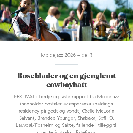
Moldejazz 2026 - del 3
Roseblader og en gjenglemt
cowboyhatt
FESTIVAL: Tredje og siste rapport fra Moldejazz
inneholder omtaler av esperanza spaldings
residency på godt og vondt, Cécile McLorin
Salvant, Brandee Younger, Shabaka, Sofi-O,
Lauvdal/Fosheim og Sakte, fallende i tillegg til
spredte inntrykk i listeform.