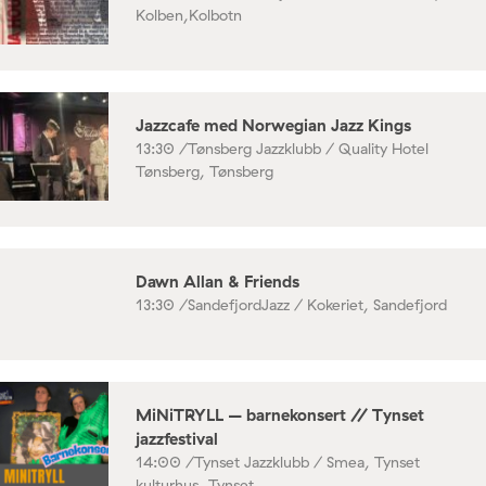
Kolben,Kolbotn
Jazzcafe med Norwegian Jazz Kings
13:30 /
Tønsberg Jazzklubb / Quality Hotel
Tønsberg, Tønsberg
Dawn Allan & Friends
13:30 /
SandefjordJazz / Kokeriet, Sandefjord
MiNiTRYLL – barnekonsert // Tynset
jazzfestival
14:00 /
Tynset Jazzklubb / Smea, Tynset
kulturhus, Tynset