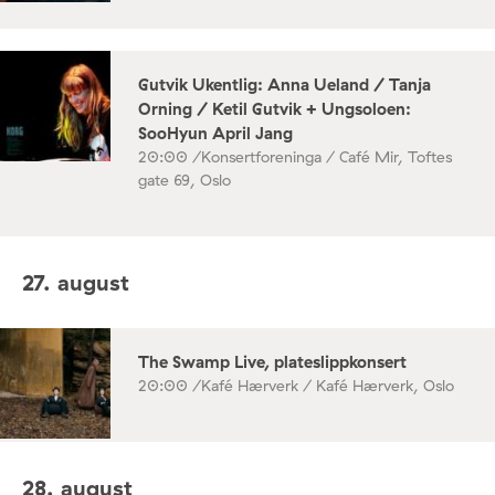
Gutvik Ukentlig: Anna Ueland / Tanja
Orning / Ketil Gutvik + Ungsoloen:
SooHyun April Jang
20:00 /
Konsertforeninga / Café Mir, Toftes
gate 69, Oslo
27. august
The Swamp Live, plateslippkonsert
20:00 /
Kafé Hærverk / Kafé Hærverk, Oslo
28. august