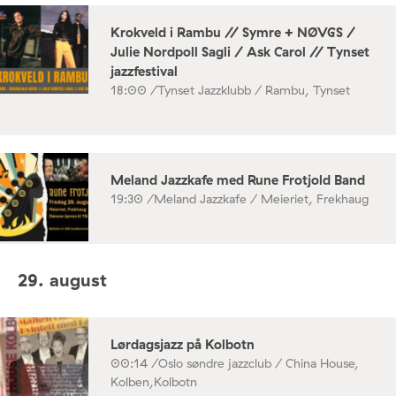
Krokveld i Rambu // Symre + NØVGS /
Julie Nordpoll Sagli / Ask Carol // Tynset
jazzfestival
18:00 /
Tynset Jazzklubb / Rambu, Tynset
Meland Jazzkafe med Rune Frotjold Band
19:30 /
Meland Jazzkafe / Meieriet, Frekhaug
29. august
Lørdagsjazz på Kolbotn
00:14 /
Oslo søndre jazzclub / China House,
Kolben,Kolbotn