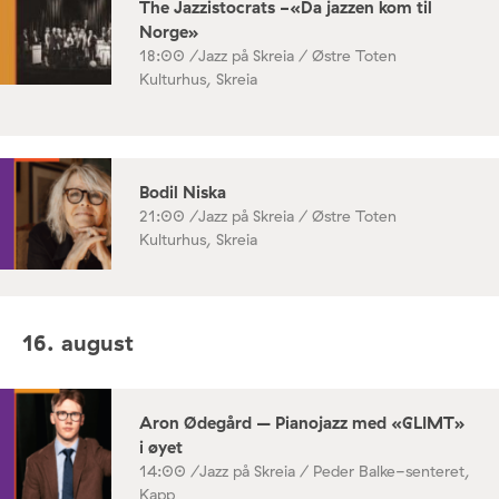
The Jazzistocrats -«Da jazzen kom til
Norge»
18:00 /
Jazz på Skreia / Østre Toten
Kulturhus, Skreia
Bodil Niska
21:00 /
Jazz på Skreia / Østre Toten
Kulturhus, Skreia
16. august
Aron Ødegård – Pianojazz med «GLIMT»
i øyet
14:00 /
Jazz på Skreia / Peder Balke-senteret,
Kapp