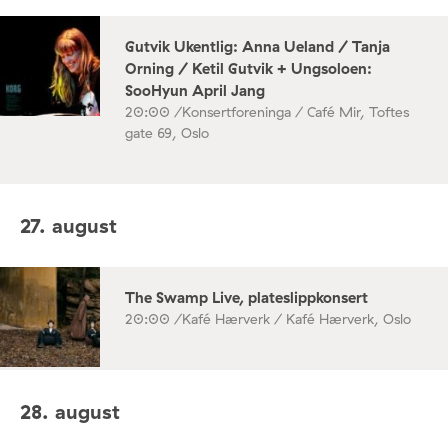
Gutvik Ukentlig: Anna Ueland / Tanja
Orning / Ketil Gutvik + Ungsoloen:
SooHyun April Jang
20:00 /
Konsertforeninga / Café Mir, Toftes
gate 69, Oslo
27. august
The Swamp Live, plateslippkonsert
20:00 /
Kafé Hærverk / Kafé Hærverk, Oslo
28. august