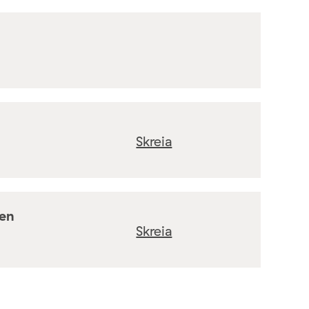
Skreia
ten
Skreia