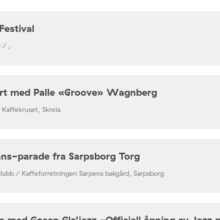
Festival
 / ,
rt med Palle «Groove» Wagnberg
/ Kaffekruset, Skreia
ns-parade fra Sarpsborg Torg
klubb / Kaffeforretningen Sarpens bakgård, Sarpsborg
 med Gosen Gla’jazz -Offisiell åpning av Jazz 