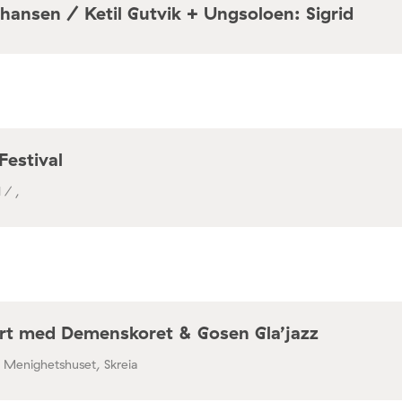
hansen / Ketil Gutvik + Ungsoloen: Sigrid
a / Café Mir, Toftes gate 69, Oslo
Festival
 / ,
rt med Demenskoret & Gosen Gla’jazz
/ Menighetshuset, Skreia