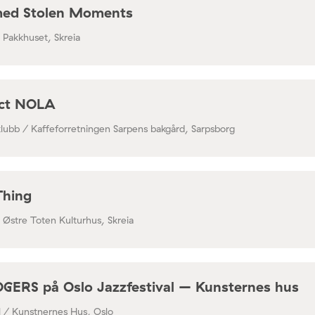
med Stolen Moments
/ Pakkhuset, Skreia
ect NOLA
klubb / Kaffeforretningen Sarpens bakgård, Sarpsborg
Thing
/ Østre Toten Kulturhus, Skreia
RS på Oslo Jazzfestival – Kunsternes hus
al / Kunstnernes Hus, Oslo