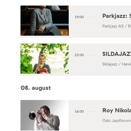
Parkjazz: 
19:00
Parkjazz AS / B
SILDAJAZZ
23:00
Sildajazz / Høv
08. august
Roy Nikola
16:00
Oslo Jazzforum