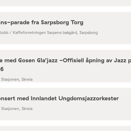
ns-parade fra Sarpsborg Torg
klubb / Kaffeforretningen Sarpens bakgård, Sarpsborg
 med Gosen Gla’jazz -Offisiell åpning av Jazz 
26
/ Stasjonen, Skreia
nsert med Innlandet Ungdomsjazzorkester
/ Stasjonen, Skreia