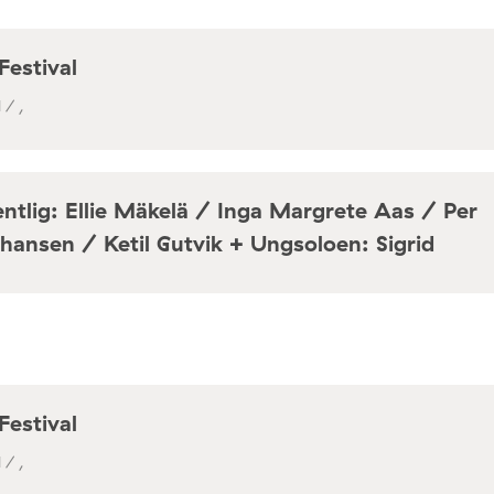
Festival
 / ,
ntlig: Ellie Mäkelä / Inga Margrete Aas / Per
hansen / Ketil Gutvik + Ungsoloen: Sigrid
a / Café Mir, Toftes gate 69, Oslo
Festival
 / ,