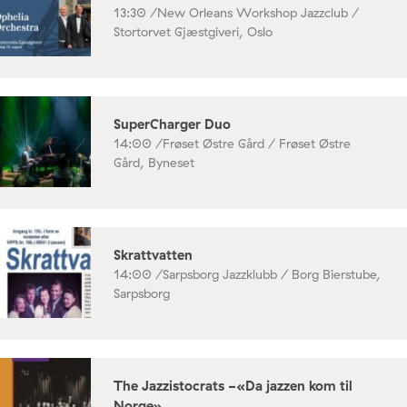
13:30 /
New Orleans Workshop Jazzclub /
Stortorvet Gjæstgiveri, Oslo
SuperCharger Duo
14:00 /
Frøset Østre Gård / Frøset Østre
Gård, Byneset
Skrattvatten
14:00 /
Sarpsborg Jazzklubb / Borg Bierstube,
Sarpsborg
The Jazzistocrats -«Da jazzen kom til
Norge»