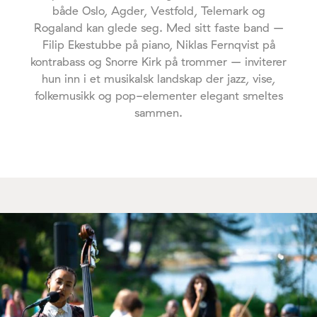
både Oslo, Agder, Vestfold, Telemark og
Rogaland kan glede seg. Med sitt faste band –
Filip Ekestubbe på piano, Niklas Fernqvist på
kontrabass og Snorre Kirk på trommer – inviterer
hun inn i et musikalsk landskap der jazz, vise,
folkemusikk og pop-elementer elegant smeltes
sammen.