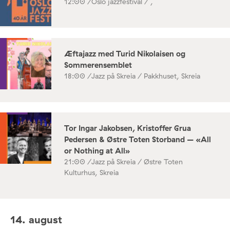
12:00 /
Oslo jazzfestival / ,
Æftajazz med Turid Nikolaisen og
Sommerensemblet
18:00 /
Jazz på Skreia / Pakkhuset, Skreia
Tor Ingar Jakobsen, Kristoffer Grua
Pedersen & Østre Toten Storband – «All
or Nothing at All»
21:00 /
Jazz på Skreia / Østre Toten
Kulturhus, Skreia
14. august