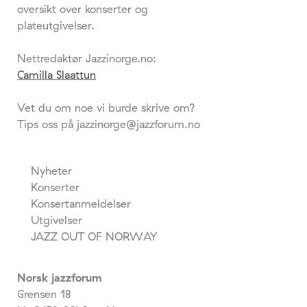
oversikt over konserter og
plateutgivelser.
Nettredaktør Jazzinorge.no:
Camilla Slaattun
Vet du om noe vi burde skrive om?
Tips oss på jazzinorge@jazzforum.no
Nyheter
Konserter
Konsertanmeldelser
Utgivelser
JAZZ OUT OF NORWAY
Norsk jazzforum
Grensen 18