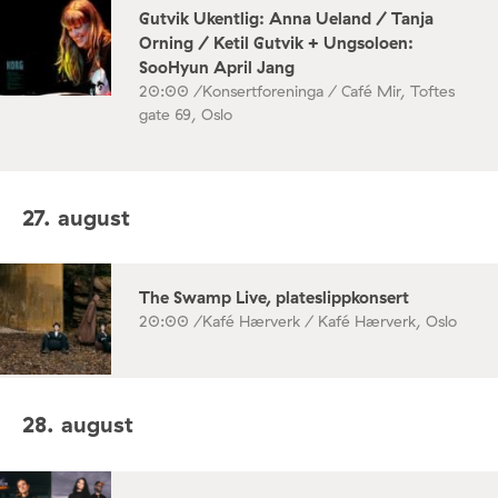
Gutvik Ukentlig: Anna Ueland / Tanja
Orning / Ketil Gutvik + Ungsoloen:
SooHyun April Jang
20:00 /
Konsertforeninga / Café Mir, Toftes
gate 69, Oslo
27. august
The Swamp Live, plateslippkonsert
20:00 /
Kafé Hærverk / Kafé Hærverk, Oslo
28. august