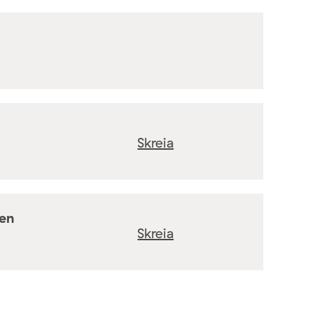
Skreia
ten
Skreia