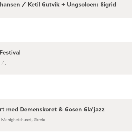
hansen / Ketil Gutvik + Ungsoloen: Sigrid
a / Café Mir, Toftes gate 69, Oslo
Festival
 / ,
rt med Demenskoret & Gosen Gla’jazz
/ Menighetshuset, Skreia