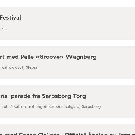
Festival
 / ,
rt med Palle «Groove» Wagnberg
/ Kaffekruset, Skreia
ns-parade fra Sarpsborg Torg
klubb / Kaffeforretningen Sarpens bakgård, Sarpsborg
 med Gosen Gla’jazz -Offisiell åpning av Jazz 