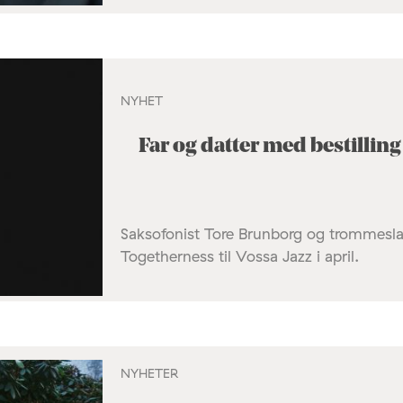
NYHET
Far og datter med bestilling 
Saksofonist Tore Brunborg og trommeslag
Togetherness til Vossa Jazz i april.
NYHETER