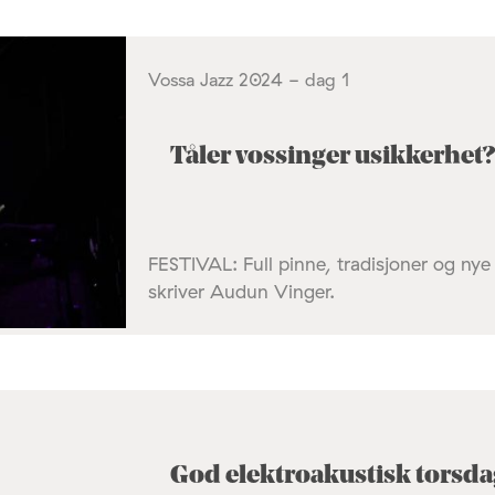
Vossa Jazz 2024 - dag 1
Tåler vossinger usikkerhet?
FESTIVAL: Full pinne, tradisjoner og ny
skriver Audun Vinger.
God elektroakustisk torsda