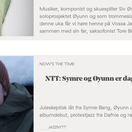
Musiker, komponist og skuespiller Siv Ø
soloprosjektet Øyunn og som trommeslag
denne uka får vi høre henne på Vossa Ja
sammen med sin far, saksofonist Tore B
NOW'S THE TIME
NTT: Symre og Øyunn er da
Juleskeptisk låt fra Symre Bang, Øyunn u
albumdebut, protestjazz fra Dafnie og ra
JAZZNYTT