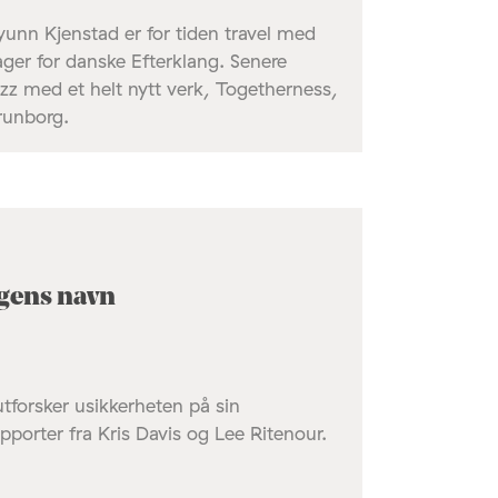
yunn Kjenstad er for tiden travel med
er for danske Efterklang. Senere
zz med et helt nytt verk, Togetherness,
runborg.
gens navn
tforsker usikkerheten på sin
pporter fra Kris Davis og Lee Ritenour.