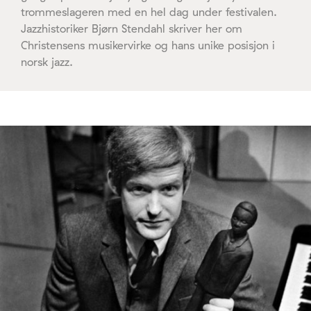
trommeslageren med en hel dag under festivalen.
Jazzhistoriker Bjørn Stendahl skriver her om
Christensens musikervirke og hans unike posisjon i
norsk jazz.