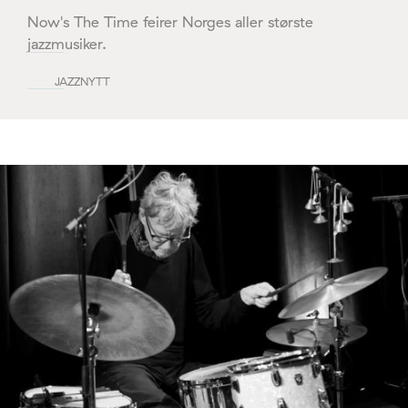
Now's The Time feirer Norges aller største
jazzmusiker.
JAZZNYTT