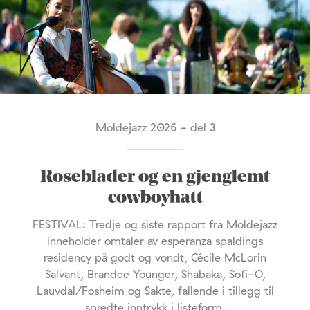
Moldejazz 2026 - del 3
Roseblader og en gjenglemt
cowboyhatt
FESTIVAL: Tredje og siste rapport fra Moldejazz
inneholder omtaler av esperanza spaldings
residency på godt og vondt, Cécile McLorin
Salvant, Brandee Younger, Shabaka, Sofi-O,
Lauvdal/Fosheim og Sakte, fallende i tillegg til
spredte inntrykk i listeform.