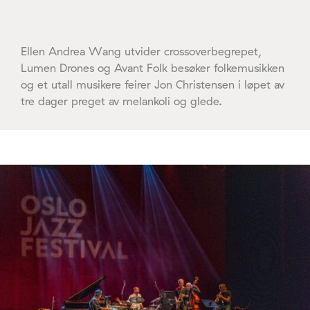
Ellen Andrea Wang utvider crossoverbegrepet,
Lumen Drones og Avant Folk besøker folkemusikken
og et utall musikere feirer Jon Christensen i løpet av
tre dager preget av melankoli og glede.