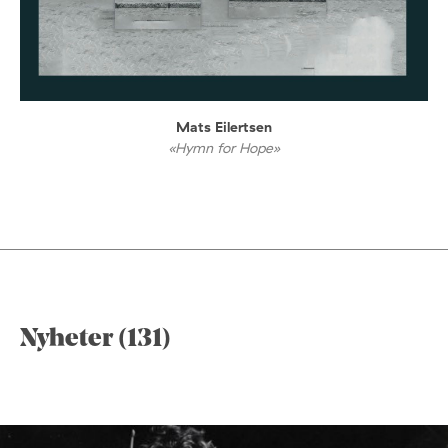
Mats Eilertsen
«Hymn for Hope»
Nyheter (131)