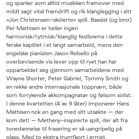
og sparker som alltid musikken framover med
mildt sagt vital framdrift og rik klanglegging i sitt
«Jon Christensen-skolerte» spill. Bassist (og bror)
Per Mathisen er heller ingen
harmonisk/rytmisk/klanglig festbrems i dette
ferske kapitlet i et langt samarbeid, mens den
engelske pianisten Jason Rebello på
overbevisende vis lever opp til ryet han har
opparbeidet seg gjennom samarbeidene med
Wayne Shorter, Peter Gabriel, Tommy Smith og
en rekke andre internasjonale toppnavn, både
som forrykende akkompagnatør og følsom solist.
I denne kvartetten (4 av 9 låter) imponerer Hans
Mathisen nok en gang med sitt utsøkte – der
kom det! – Metheny-inspirerte spill, der alt fra
tonedannelse til frasering er så uangripelig på
plass. Med to ekstra trumfkort i ermet,