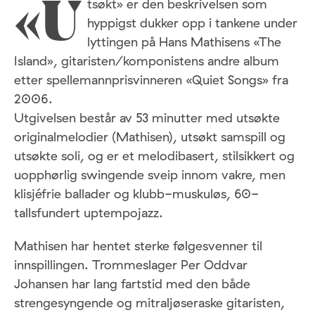
tsøkt» er den beskrivelsen som
«U
hyppigst dukker opp i tankene under
lyttingen på Hans Mathisens «The
Island», gitaristen/komponistens andre album
etter spellemannprisvinneren «Quiet Songs» fra
2006.
Utgivelsen består av 53 minutter med utsøkte
originalmelodier (Mathisen), utsøkt samspill og
utsøkte soli, og er et melodibasert, stilsikkert og
uopphørlig swingende sveip innom vakre, men
klisjéfrie ballader og klubb-muskuløs, 60-
tallsfundert uptempojazz.
Mathisen har hentet sterke følgesvenner til
innspillingen. Trommeslager Per Oddvar
Johansen har lang fartstid med den både
strengesyngende og mitraljøseraske gitaristen,