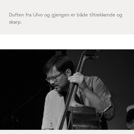
Duften fra Ulvo og gjengen er både tiltrekkende og
skarp.