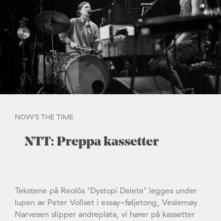
NOW'S THE TIME
NTT: Preppa kassetter
Tekstene på Reolôs "Dystopi Delete" legges under
lupen av Peter Vollset i essay-føljetong, Veslemøy
Narvesen slipper andreplata, vi hører på kassetter