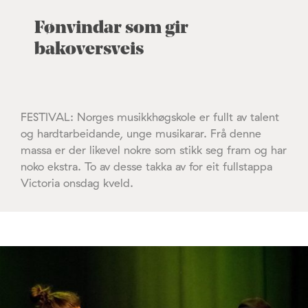
Fønvindar som gir
bakoversveis
FESTIVAL: Norges musikkhøgskole er fullt av talent
og hardtarbeidande, unge musikarar. Frå denne
massa er der likevel nokre som stikk seg fram og har
noko ekstra. To av desse takka av for eit fullstappa
Victoria onsdag kveld.