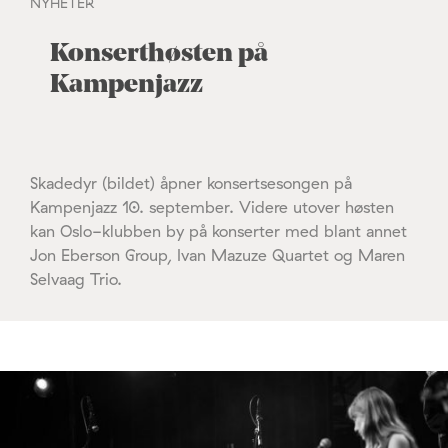
NYHETER
Konserthøsten på
Kampenjazz
Skadedyr (bildet) åpner konsertsesongen på
Kampenjazz 10. september. Videre utover høsten
kan Oslo-klubben by på konserter med blant annet
Jon Eberson Group, Ivan Mazuze Quartet og Maren
Selvaag Trio.