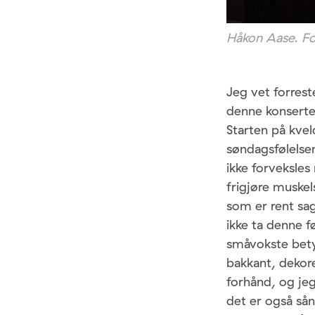
Håkon Aase. F
Jeg vet forrest
denne konserte
Starten på kvel
søndagsfølelse
ikke forveksle
frigjøre muske
som er rent sag
ikke ta denne 
småvokste bety
bakkant, dekore
forhånd, og je
det er også så