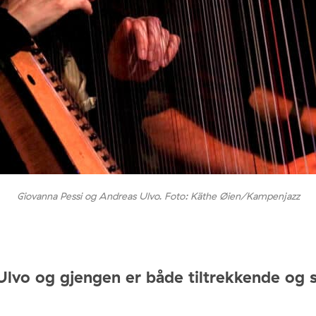
Giovanna Pessi og Andreas Ulvo. Foto: Käthe Øien/Kampenjazz
Ulvo og gjengen er både tiltrekkende og 