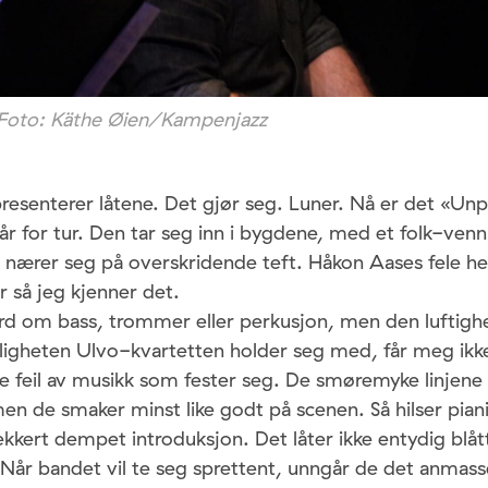
 Foto: Käthe Øien/Kampenjazz
esenterer låtene. Det gjør seg. Luner. Nå er det «Unp
 for tur. Den tar seg inn i bygdene, med et folk-vennl
m nærer seg på overskridende teft. Håkon Aases fele 
r så jeg kjenner det.
ord om bass, trommer eller perkusjon, men den luftigh
igheten Ulvo-kvartetten holder seg med, får meg ikke 
ke feil av musikk som fester seg. De smøremyke linjene 
men de smaker minst like godt på scenen. Så hilser pia
ekkert dempet introduksjon. Det låter ikke entydig blå
 Når bandet vil te seg sprettent, unngår de det anmas