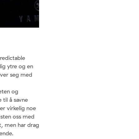
redictable
ig ytre og en
hever seg med
eten og
til å savne
er virkelig noe
nisten oss med
tt, men har drag
sende.