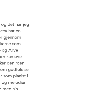
, og det har jeg
ce» har en
ver gjennom
ikerne som
pe og Arve
som kan øve
iker den roen
 som godfølelse
r som pianist i
r og melodier
r med sin