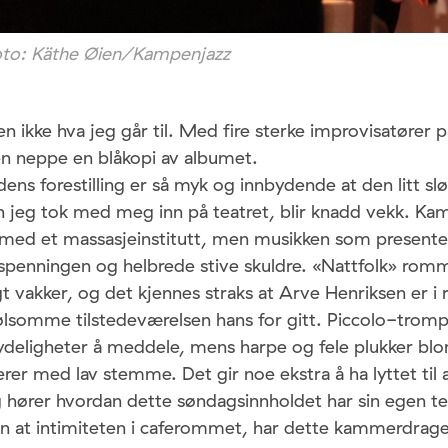
oto: Käthe Øien/Kampenjazz
en ikke hva jeg går til. Med fire sterke improvisatører p
n neppe en blåkopi av albumet.
dens forestilling er så myk og innbydende at den litt sl
n jeg tok med meg inn på teatret, blir knadd vekk. Ka
s med et massasjeinstitutt, men musikken som presente
lspenningen og helbrede stive skuldre. «Nattfolk» rom
t vakker, og det kjennes straks at Arve Henriksen er i
følsomme tilstedeværelsen hans for gitt. Piccolo-trom
deligheter å meddele, mens harpe og fele plukker blo
rer med lav stemme. Det gir noe ekstra å ha lyttet til
g hører hvordan dette søndagsinnholdet har sin egen t
nn at intimiteten i caferommet, har dette kammerdrag