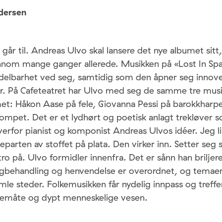
dersen
 går til. Andreas Ulvo skal lansere det nye albumet sitt
nnom mange ganger allerede. Musikken på «Lost In Spa
ddelbarhet ved seg, samtidig som den åpner seg inno
r. På Cafeteatret har Ulvo med seg de samme tre mus
umet: Håkon Aase på fele, Giovanna Pessi på barokkhar
rompet. Det er et lydhørt og poetisk anlagt trekløver 
verfor pianist og komponist Andreas Ulvos idéer. Jeg l
parten av stoffet på plata. Den virker inn. Setter seg
tro på. Ulvo formidler innenfra. Det er sånn han briljere
ngbehandling og henvendelse er overordnet, og temae
le steder. Folkemusikken får nydelig innpass og treffe
emåte og dypt menneskelige vesen.