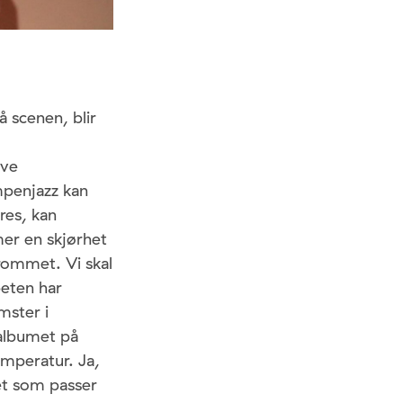
å scenen, blir
øve
mpenjazz kan
res, kan
mer en skjørhet
 rommet. Vi skal
peten har
mster i
 albumet på
emperatur. Ja,
et som passer