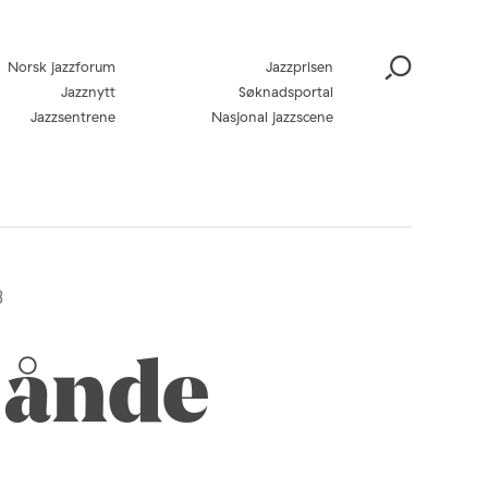
Norsk jazzforum
Jazzprisen
Jazznytt
Søknadsportal
Jazzsentrene
Nasjonal jazzscene
3
 ånde