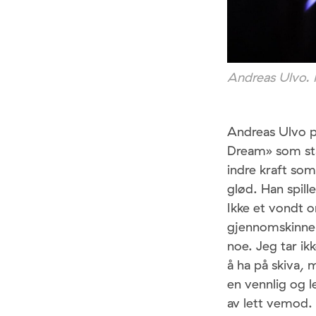
Andreas Ulvo.
Andreas Ulvo pr
Dream» som står
indre kraft so
glød. Han spille
Ikke et vondt 
gjennomskinnel
noe. Jeg tar ik
å ha på skiva, 
en vennlig og l
av lett vemod.