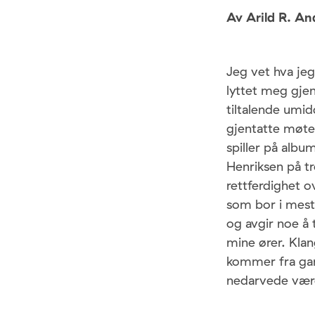
Av Arild R. An
Jeg vet hva jeg
lyttet meg gje
tiltalende umi
gjentatte møte
spiller på alb
Henriksen på t
rettferdighet o
som bor i meste
og avgir noe å 
mine ører. Kla
kommer fra gam
nedarvede vær