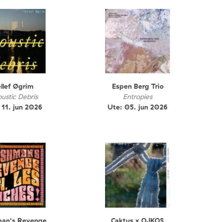
llef Øgrim
Espen Berg Trio
ustic Debris
Entropies
 11. jun 2026
Ute: 05. jun 2026
an's Revenge
Caktus x OJKOS