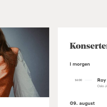
Konserte
I morgen
Roy 
16:00
Oslo J
09. august