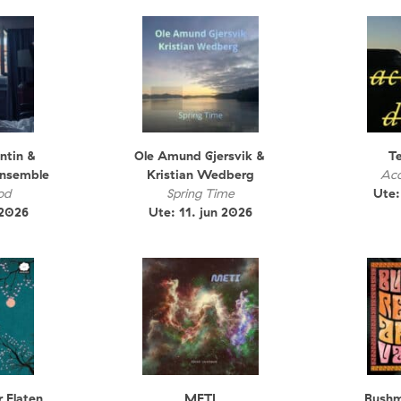
ntin &
Ole Amund Gjersvik &
Te
ensemble
Kristian Wedberg
Aco
od
Spring Time
Ute:
 2026
Ute: 11. jun 2026
r Flaten
METI
Bushm