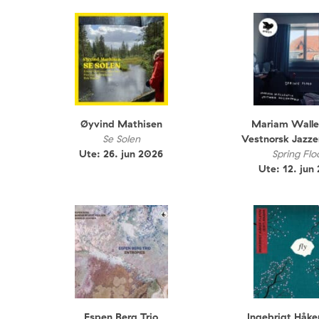
Øyvind Mathisen
Mariam Walle
Se Solen
Vestnorsk Jazz
Ute: 26. jun 2026
Spring Flo
Ute: 12. jun
Espen Berg Trio
Ingebrigt Håke