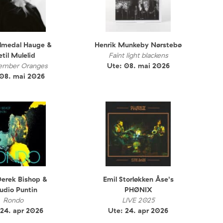
almedal Hauge &
Henrik Munkeby Nørstebø
etil Mulelid
Faint light blackens
ember Oranges
Ute: 08. mai 2026
 08. mai 2026
Derek Bishop &
Emil Storløkken Åse's
udio Puntin
PHØNIX
Rondo
LIVE 2025
 24. apr 2026
Ute: 24. apr 2026