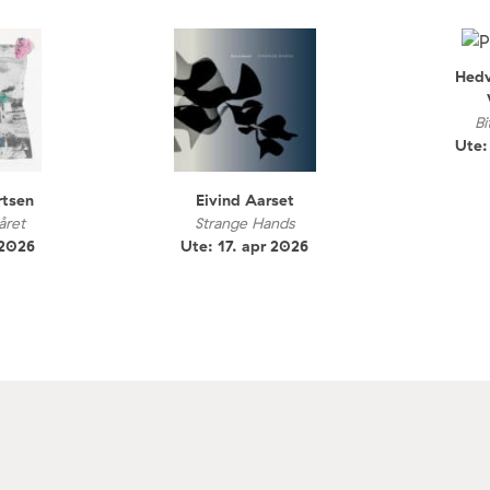
Hedv
Bi
Ute:
rtsen
Eivind Aarset
året
Strange Hands
 2026
Ute: 17. apr 2026