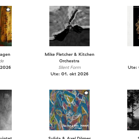
hagen
Mike Fletcher & Kitchen
de
Orchestra
 2026
Silent Form
Ute:
Ute: 01. okt 2026
uintet
Sulida & Axel Dörner