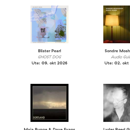
Blister Pearl
Sondre Mos
GHOST DOG
Audio Gui
Ute: 09. okt 2026
Ute: 02. okt
Maja Bugge & Dave Evans
Lyder Røed Q