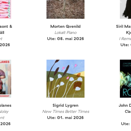
sont &
Morten Qvenild
Siril M
äll
Lokalt Piano
Kj
t
Ute: 08. mai 2026
I Rem
 2026
Ute:
planes
Sigrid Lygren
John 
Noisy
New Times Better Times
Cla
nt
Ute: 01. mai 2026
 2026
Ute: