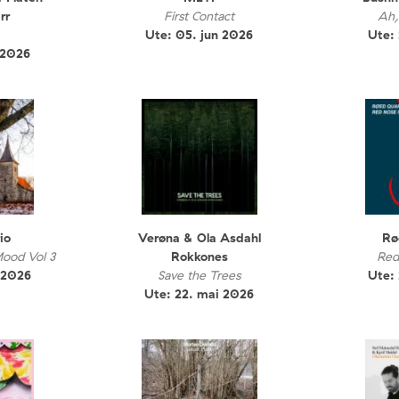
rr
First Contact
Ah,
Ute: 05. jun 2026
Ute:
 2026
io
Verøna & Ola Asdahl
Rø
Mood Vol 3
Rokkones
Red
 2026
Save the Trees
Ute:
Ute: 22. mai 2026