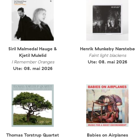
Siril Malmedal Hauge &
Henrik Munkeby Nørstebø
Kjetil Mulelid
Faint light blackens
I Remember Oranges
Ute: 08. mai 2026
Ute: 08. mai 2026
Thomas Torstrup Quartet
Babies on Airplanes