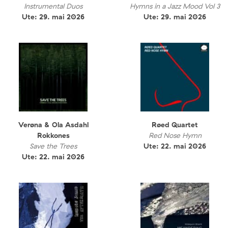
Instrumental Duos
Hymns in a Jazz Mood Vol 3
Ute: 29. mai 2026
Ute: 29. mai 2026
Verøna & Ola Asdahl
Røed Quartet
Rokkones
Red Nose Hymn
Save the Trees
Ute: 22. mai 2026
Ute: 22. mai 2026