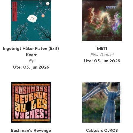
Ingebrigt Håker Flaten (Exit)
METI
Knarr
First Contact
fly
Ute: 05. jun 2026
Ute: 05. jun 2026
Bushman's Revenge
Caktus x OJKOS