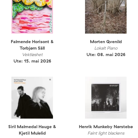
Falmende Horisont &
Morten Qvenild
Torbjørn Säll
Lokalt Piano
Vektløshet
Ute: 08. mai 2026
Ute: 15. mai 2026
Siril Malmedal Hauge &
Henrik Munkeby Nørstebø
Kjetil Mulelid
Faint light blackens