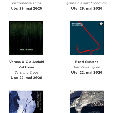
Instrumental Duos
Hymns in a Jazz Mood Vol 3
Ute: 29. mai 2026
Ute: 29. mai 2026
Verøna & Ola Asdahl
Røed Quartet
Rokkones
Red Nose Hymn
Save the Trees
Ute: 22. mai 2026
Ute: 22. mai 2026