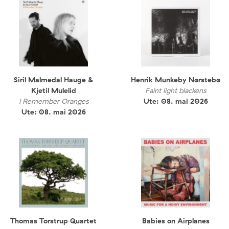
Siril Malmedal Hauge &
Henrik Munkeby Nørstebø
Kjetil Mulelid
Faint light blackens
I Remember Oranges
Ute: 08. mai 2026
Ute: 08. mai 2026
Thomas Torstrup Quartet
Babies on Airplanes