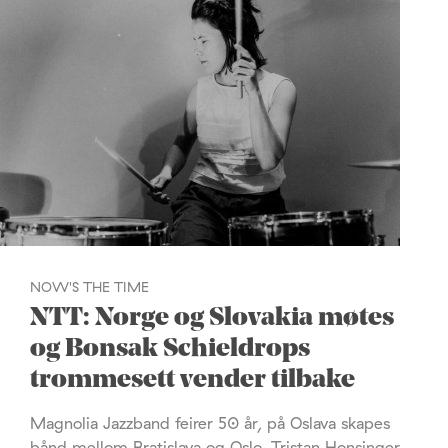
NOW'S THE TIME
NTT: Norge og Slovakia møtes
og Bonsak Schieldrops
trommesett vender tilbake
Magnolia Jazzband feirer 50 år, på Oslava skapes
bånd mellom Bratislava og Oslo, Tristan Honsinger