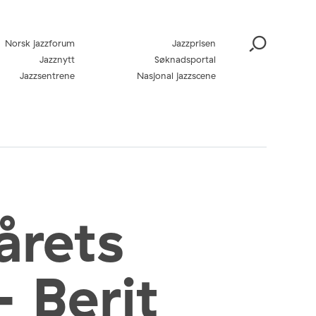
Norsk jazzforum
Jazzprisen
Jazznytt
Søknadsportal
Jazzsentrene
Nasjonal jazzscene
årets
– Berit