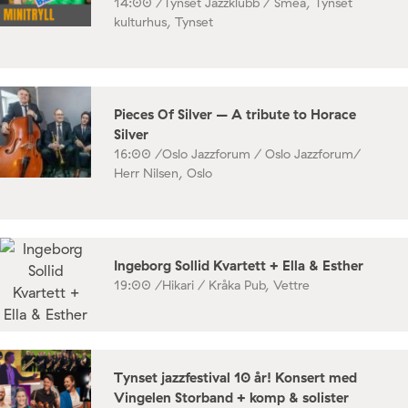
14:00 /
Tynset Jazzklubb / Smea, Tynset
kulturhus, Tynset
Pieces Of Silver – A tribute to Horace
Silver
16:00 /
Oslo Jazzforum / Oslo Jazzforum/
Herr Nilsen, Oslo
Ingeborg Sollid Kvartett + Ella & Esther
19:00 /
Hikari / Kråka Pub, Vettre
Tynset jazzfestival 10 år! Konsert med
Vingelen Storband + komp & solister