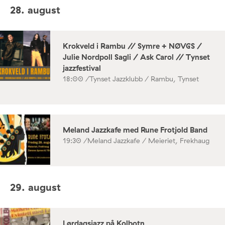
28. august
Krokveld i Rambu // Symre + NØVGS /
Julie Nordpoll Sagli / Ask Carol // Tynset
jazzfestival
18:00 /
Tynset Jazzklubb / Rambu, Tynset
Meland Jazzkafe med Rune Frotjold Band
19:30 /
Meland Jazzkafe / Meieriet, Frekhaug
29. august
Lørdagsjazz på Kolbotn