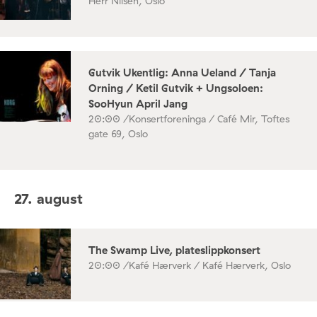
Herr Nilsen, Oslo
Gutvik Ukentlig: Anna Ueland / Tanja
Orning / Ketil Gutvik + Ungsoloen:
SooHyun April Jang
20:00 /
Konsertforeninga / Café Mir, Toftes
gate 69, Oslo
27. august
The Swamp Live, plateslippkonsert
20:00 /
Kafé Hærverk / Kafé Hærverk, Oslo