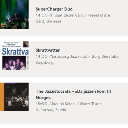
SuperCharger Duo
14:00 /
Frøset Østre Gård / Frøset Østre
Gård, Byneset
Skrattvatten
14:00 /
Sarpsborg Jazzklubb / Borg Bierstube,
Sarpsborg
The Jazzistocrats -«Da jazzen kom til
Norge»
18:00 /
Jazz på Skreia / Østre Toten
Kulturhus, Skreia