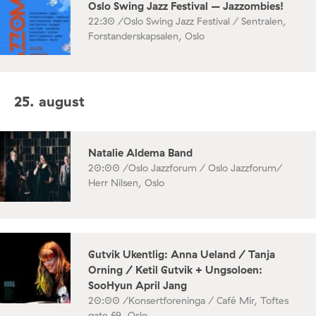
Oslo Swing Jazz Festival – Jazzombies!
22:30 /
Oslo Swing Jazz Festival / Sentralen,
Forstanderskapsalen, Oslo
25. august
Natalie Aldema Band
20:00 /
Oslo Jazzforum / Oslo Jazzforum/
Herr Nilsen, Oslo
Gutvik Ukentlig: Anna Ueland / Tanja
Orning / Ketil Gutvik + Ungsoloen:
SooHyun April Jang
20:00 /
Konsertforeninga / Café Mir, Toftes
gate 69, Oslo