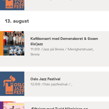
13. august
Kafékonsert med Demenskoret & Gosen
Gla’jazz
11:00 /
Jazz på Skreia / Menighetshuset,
Skreia
Oslo Jazz Festival
12:00 /
Oslo jazzfestival / ,
Æftajazz med Turid Nikolaisen og