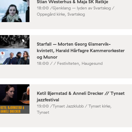
Stian Westerhus & Maja SK Ratkje
18:00 /
Gjenklang – lyden av Svartskog /
Oppegård kirke, Svartskog
Starfall – Morten Georg Gismervik-
kvintett, Harald Hårfagre Kammerorkester
og Munor
18:00 /
/ Festiviteten, Haugesund
Ketil Bjørnstad & Anneli Drecker // Tynset
jazzfestival
19:00 /
Tynset Jazzklubb / Tynset kirke,
Tynset