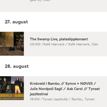
27. august
The Swamp Live, plateslippkonsert
20:00 /
Kafé Hærverk / Kafé Hærverk, Oslo
28. august
Krokveld i Rambu // Symre + NØVGS /
Julie Nordpoll Sagli / Ask Carol // Tynset
jazzfestival
18:00 /
Tynset Jazzklubb / Rambu, Tynset