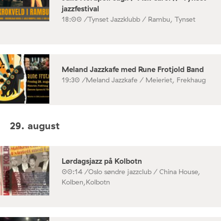
jazzfestival
18:00 /
Tynset Jazzklubb / Rambu, Tynset
Meland Jazzkafe med Rune Frotjold Band
19:30 /
Meland Jazzkafe / Meieriet, Frekhaug
29. august
Lørdagsjazz på Kolbotn
00:14 /
Oslo søndre jazzclub / China House,
Kolben,Kolbotn