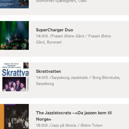
Stortorvet Gjæstgiveri, Oslo
SuperCharger Duo
14:00 /
Frøset Østre Gård / Frøset Østre
Gård, Byneset
Skrattvatten
14:00 /
Sarpsborg Jazzklubb / Borg Bierstube,
Sarpsborg
The Jazzistocrats -«Da jazzen kom til
Norge»
18:00 /
Jazz på Skreia / Østre Toten