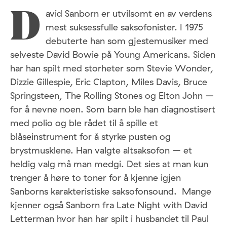
avid Sanborn er utvilsomt en av verdens
D
mest suksessfulle saksofonister. I 1975
debuterte han som gjestemusiker med
selveste David Bowie på Young Americans. Siden
har han spilt med storheter som Stevie Wonder,
Dizzie Gillespie, Eric Clapton, Miles Davis, Bruce
Springsteen, The Rolling Stones og Elton John –
for å nevne noen. Som barn ble han diagnostisert
med polio og ble rådet til å spille et
blåseinstrument for å styrke pusten og
brystmusklene. Han valgte altsaksofon – et
heldig valg må man medgi. Det sies at man kun
trenger å høre to toner for å kjenne igjen
Sanborns karakteristiske saksofonsound. Mange
kjenner også Sanborn fra Late Night with David
Letterman hvor han har spilt i husbandet til Paul