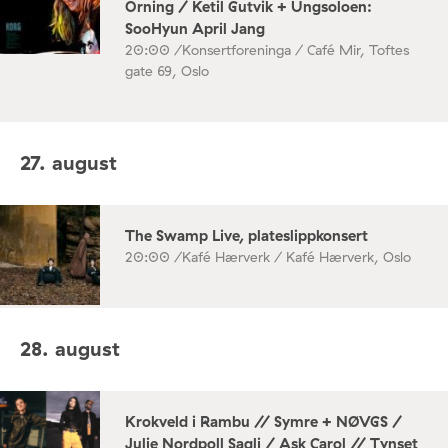
Orning / Ketil Gutvik + Ungsoloen:
SooHyun April Jang
20:00 /
Konsertforeninga / Café Mir, Toftes
gate 69, Oslo
27. august
The Swamp Live, plateslippkonsert
20:00 /
Kafé Hærverk / Kafé Hærverk, Oslo
28. august
Krokveld i Rambu // Symre + NØVGS /
Julie Nordpoll Sagli / Ask Carol // Tynset