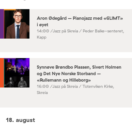
Aron Ødegård – Pianojazz med «GLIMT»
i øyet
14:00 /
Jazz på Skreia / Peder Balke-senteret,
Kapp
Synnøve Brøndbo Plassen, Sivert Holmen
og Det Nye Norske Storband –
«Rullemann og Hilleborg»
16:00 /
Jazz på Skreia / Totenviken Kirke,
Skreia
18. august