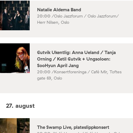
Natalie Aldema Band
20:00 /
Oslo Jazzforum / Oslo Jazzforum/
Herr Nilsen, Oslo
Gutvik Ukentlig: Anna Ueland / Tanja
Orning / Ketil Gutvik + Ungsoloen:
SooHyun April Jang
20:00 /
Konsertforeninga / Café Mir, Toftes
gate 69, Oslo
27. august
The Swamp Live, plateslippkonsert