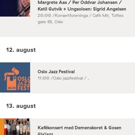
Margrete Aas / Per Oddvar Johansen /
Ketil Gutvik + Ungsoloen: Sigrid Angelsen
20:00 /
Konsertforeninga / Café Mir, Toftes
gate 69, Oslo
12. august
Oslo Jazz Festival
11:00 /
Oslo jazzfestival / ,
13. august
Kafékonsert med Demenskoret & Gosen
Gla’jazz