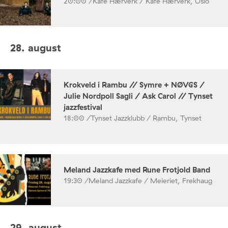
20:00 /
Kafé Hærverk / Kafé Hærverk, Oslo
28. august
Krokveld i Rambu // Symre + NØVGS /
Julie Nordpoll Sagli / Ask Carol // Tynset
jazzfestival
18:00 /
Tynset Jazzklubb / Rambu, Tynset
Meland Jazzkafe med Rune Frotjold Band
19:30 /
Meland Jazzkafe / Meieriet, Frekhaug
29. august