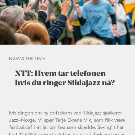
NOW'S THE TIME
NTT: Hvem tar telefonen
hvis du ringer Sildajazz nå?
Meldingen om ny driftsform ved Sildajazz sjokkerer
Jazz-Norge. Vi spør Terje Ekrene Vik, som fikk være
festivalsjef i et år, om hva som skjedde. Swing’It har
lagt 12.000 konsertbilletter for salg i Tyskland og vi