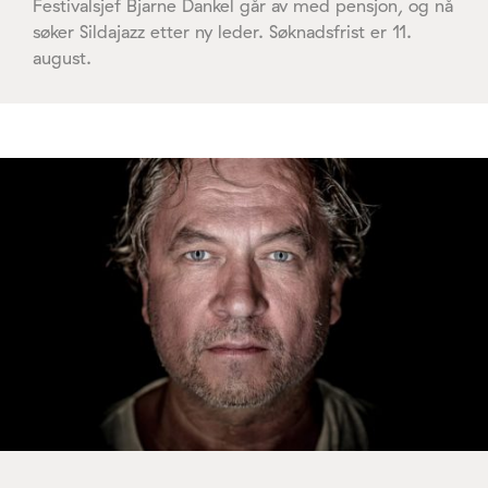
Festivalsjef Bjarne Dankel går av med pensjon, og nå
søker Sildajazz etter ny leder. Søknadsfrist er 11.
august.