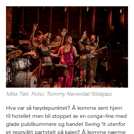
Miss Tati. Foto: Tommy Neverdal/Sildajazz
Hva var så høydepunktet? Å komme sent hjem
til hotellet men bli stoppet av en conga-line med
glade publikummere og bandet Swing ‘it utenfor
et regnvått partytelt på kaien? Å komme nærme