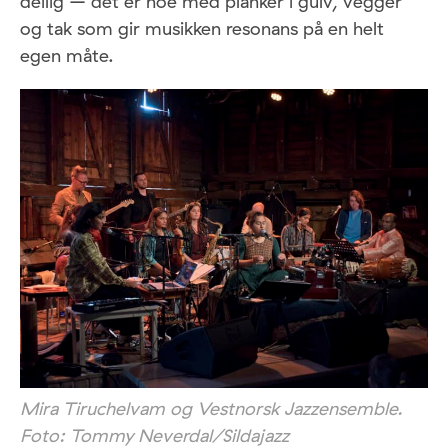
deilig – det er noe med planker i gulv, vegger
og tak som gir musikken resonans på en helt
egen måte.
Mira Tiruchelvam og Vestnorsk Jazzensemble.
Foto: Tommy Neverdal/Sildajazz