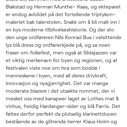
Blakstad og Herman Munthe- Kaas, og ekteparet
er endog avbildet på det fortellende triptykon-
maleriet bak talerstolen. Snakk om å bli malt inn i
en bys moderne tilblivelseshistorie. Og der sto
den unge ordføreren Nils Konrad Bua i velsittende
lys blå dress og ordførerkjede på, og sa noen
fraser om folkefest, men også at Sildajazzen var
et viktig merkenavn for byen og regionen, og at
festivalen viste noe om hva som bodde i
menneskene i byen, med all deres drivkraft,
innovasjon og nysgjerrighet. Det var mange
moderate blazere i det utsøkte rommet, der vi
mesket oss med kanapeer laget av Lothes mat &
vinhus, freidig Hardanger-sider og blå Farris. Det
føltes derfor perfekt da plutselig klarinettduoen
bestående av de glitrende herrer Klaus Holm og