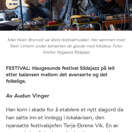
Mari Kvien Brunvoll var årets festivalmusiker. Her sammen med
Stein Urheim under konserten de gjorde med Moskus. Foto:
Grethe Nygaard/Sildajazz
FESTIVAL: Haugesunds festival Sildajazz på leit
etter balansen mellom det avanserte og det
folkelige.
Av Audun Vinger
Han kom i skade for å etablere et nytt slagord da
han satte inn et innlegg i lokalavisen, den
nyansatte festivalsjefen Terje Ekrene Vik. En av