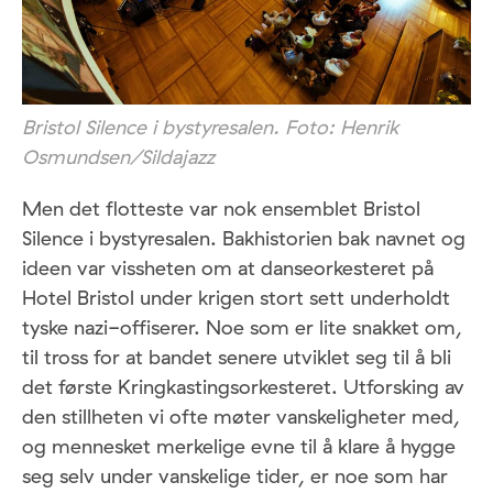
Bristol Silence i bystyresalen. Foto: Henrik
Osmundsen/Sildajazz
Men det flotteste var nok ensemblet Bristol
Silence i bystyresalen. Bakhistorien bak navnet og
ideen var vissheten om at danseorkesteret på
Hotel Bristol under krigen stort sett underholdt
tyske nazi-offiserer. Noe som er lite snakket om,
til tross for at bandet senere utviklet seg til å bli
det første Kringkastingsorkesteret. Utforsking av
den stillheten vi ofte møter vanskeligheter med,
og mennesket merkelige evne til å klare å hygge
seg selv under vanskelige tider, er noe som har