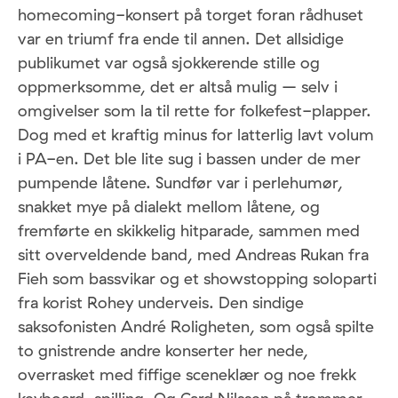
homecoming-konsert på torget foran rådhuset
var en triumf fra ende til annen. Det allsidige
publikumet var også sjokkerende stille og
oppmerksomme, det er altså mulig – selv i
omgivelser som la til rette for folkefest-plapper.
Dog med et kraftig minus for latterlig lavt volum
i PA-en. Det ble lite sug i bassen under de mer
pumpende låtene. Sundfør var i perlehumør,
snakket mye på dialekt mellom låtene, og
fremførte en skikkelig hitparade, sammen med
sitt overveldende band, med Andreas Rukan fra
Fieh som bassvikar og et showstopping soloparti
fra korist Rohey underveis. Den sindige
saksofonisten André Roligheten, som også spilte
to gnistrende andre konserter her nede,
overrasket med fiffige sceneklær og noe frekk