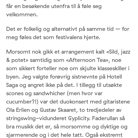
får en besøkende utenfra til å føle seg
velkommen.
Det er folkelig og alternativt på samme tid – for
meg føles det som festivalens hjerte.
Morsomt nok gikk et arrangement kalt «Sild, jazz
& potet» samtidig som «Afternoon Tea», noe
som sikkert forteller noe om skjulte klasseskiller i
byen. Jeg valgte forøvrig sistnevnte på Hotell
Saga og angret ikke på det. I tillegg til utsøkte
scones og sandwhicher (men hvor var
cucumber?!) var det duokonsert med gitaristene
Ola Erlien og Gustav Skaaret, to tredjedeler av
stringswing-vidunderet Gyplicity. Faderullan så
bra musikk det er, så morsomme og dyktige og
sjarmerende og i det hele tatt. Også ekstremt