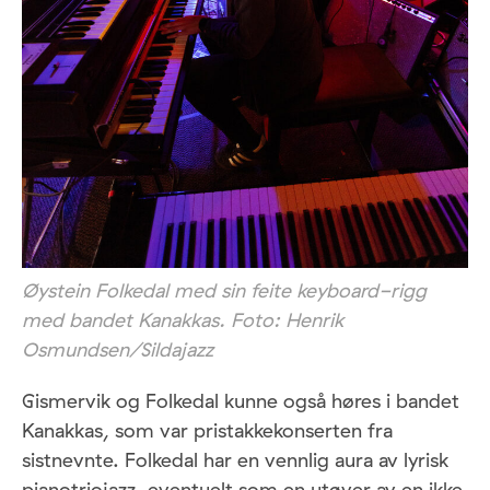
Øystein Folkedal med sin feite keyboard-rigg
med bandet Kanakkas. Foto: Henrik
Osmundsen/Sildajazz
Gismervik og Folkedal kunne også høres i bandet
Kanakkas, som var pristakkekonserten fra
sistnevnte. Folkedal har en vennlig aura av lyrisk
pianotriojazz, eventuelt som en utøver av en ikke