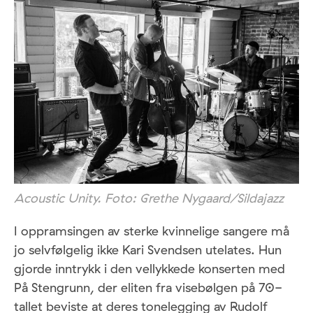
Acoustic Unity. Foto: Grethe Nygaard/Sildajazz
I oppramsingen av sterke kvinnelige sangere må
jo selvfølgelig ikke Kari Svendsen utelates. Hun
gjorde inntrykk i den vellykkede konserten med
På Stengrunn, der eliten fra visebølgen på 70-
tallet beviste at deres tonelegging av Rudolf