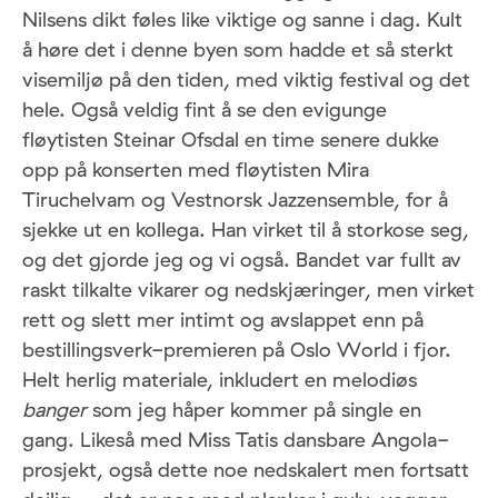
Nilsens dikt føles like viktige og sanne i dag. Kult
å høre det i denne byen som hadde et så sterkt
visemiljø på den tiden, med viktig festival og det
hele. Også veldig fint å se den evigunge
fløytisten Steinar Ofsdal en time senere dukke
opp på konserten med fløytisten Mira
Tiruchelvam og Vestnorsk Jazzensemble, for å
sjekke ut en kollega. Han virket til å storkose seg,
og det gjorde jeg og vi også. Bandet var fullt av
raskt tilkalte vikarer og nedskjæringer, men virket
rett og slett mer intimt og avslappet enn på
bestillingsverk-premieren på Oslo World i fjor.
Helt herlig materiale, inkludert en melodiøs
banger
som jeg håper kommer på single en
gang. Likeså med Miss Tatis dansbare Angola-
prosjekt, også dette noe nedskalert men fortsatt