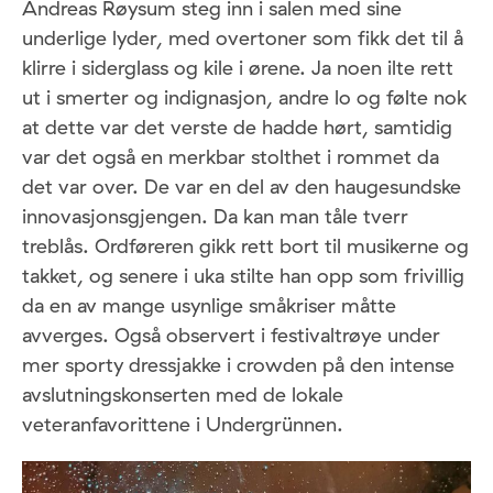
Andreas Røysum steg inn i salen med sine
underlige lyder, med overtoner som fikk det til å
klirre i siderglass og kile i ørene. Ja noen ilte rett
ut i smerter og indignasjon, andre lo og følte nok
at dette var det verste de hadde hørt, samtidig
var det også en merkbar stolthet i rommet da
det var over. De var en del av den haugesundske
innovasjonsgjengen. Da kan man tåle tverr
treblås. Ordføreren gikk rett bort til musikerne og
takket, og senere i uka stilte han opp som frivillig
da en av mange usynlige småkriser måtte
avverges. Også observert i festivaltrøye under
mer sporty dressjakke i crowden på den intense
avslutningskonserten med de lokale
veteranfavorittene i Undergrünnen.