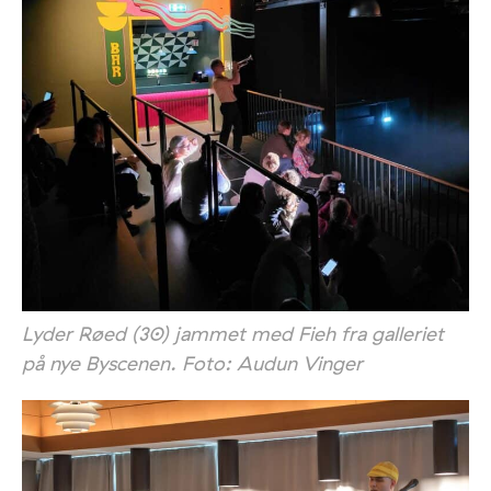
Lyder Røed (30) jammet med Fieh fra galleriet
på nye Byscenen. Foto: Audun Vinger