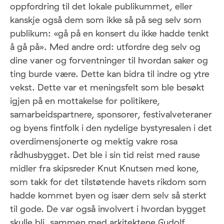
oppfordring til det lokale publikummet, eller
kanskje også dem som ikke så på seg selv som
publikum: «gå på en konsert du ikke hadde tenkt
å gå på». Med andre ord: utfordre deg selv og
dine vaner og forventninger til hvordan saker og
ting burde være. Dette kan bidra til indre og ytre
vekst. Dette var et meningsfelt som ble besøkt
igjen på en mottakelse for politikere,
samarbeidspartnere, sponsorer, festivalveteraner
og byens fintfolk i den nydelige bystyresalen i det
overdimensjonerte og mektig vakre rosa
rådhusbygget. Det ble i sin tid reist med rause
midler fra skipsreder Knut Knutsen med kone,
som takk for det tilstøtende havets rikdom som
hadde kommet byen og især dem selv så sterkt
til gode. De var også involvert i hvordan bygget
skulle bli, sammen med arkitektene Gudolf