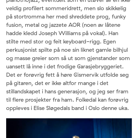
veldig profilert sommeridrett, men slo skikkelig
på stortromma her med shreddete prog, funky
fusion, metal og jazzete AOR (noen av låtene
hadde kledd Joseph Williams på vokal). Han
stilte med stor og feit keyboard-rigg. Egen
perkusjonist spilte på noe sin liknet gamle bilhjul
og masse greier som så ut som gjenstander som
uansett lå inne i det frodige Garasjebryggeriet.
Det er forøvrig fett å høre Gismervik utfolde seg
på gitaren, det er ikke altfor mange i det
stillandskapet i hans generasjon, og jeg ser fram
til flere prosjekter fra ham. Folkedal kan forøvrig
oppleves i Elise Sløgedals band i Oslo denne uka.