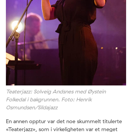
Teaterjazz: Solveig Andsnes med Øystein
Folkedal i bakgrunnen. Foto: Henrik
Osmundsen/Sildajazz
En annen opptur var det noe skummelt titulerte
«Teaterjazz», som i virkeligheten var et meget