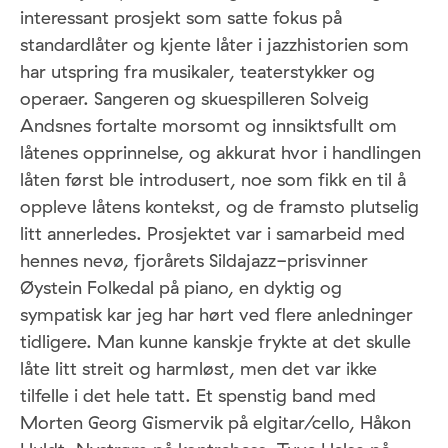
interessant prosjekt som satte fokus på
standardlåter og kjente låter i jazzhistorien som
har utspring fra musikaler, teaterstykker og
operaer. Sangeren og skuespilleren Solveig
Andsnes fortalte morsomt og innsiktsfullt om
låtenes opprinnelse, og akkurat hvor i handlingen
låten først ble introdusert, noe som fikk en til å
oppleve låtens kontekst, og de framsto plutselig
litt annerledes. Prosjektet var i samarbeid med
hennes nevø, fjorårets Sildajazz-prisvinner
Øystein Folkedal på piano, en dyktig og
sympatisk kar jeg har hørt ved flere anledninger
tidligere. Man kunne kanskje frykte at det skulle
låte litt streit og harmløst, men det var ikke
tilfelle i det hele tatt. Et spenstig band med
Morten Georg Gismervik på elgitar/cello, Håkon