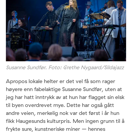
Susanne Sundfør. Foto: Grethe Nygaard/Sildajazz
Apropos lokale helter er det vel få som rager
høyere enn fabelaktige Susanne Sundfør, uten at
jeg har hatt inntrykk av at hun har flagget sin elsk
til byen overdrevet mye. Dette har også gått
andre veien, merkelig nok var det først i år hun
fikk Haugesunds kulturpris. Men ingen grunn til å
frykte sure, kunstneriske miner – hennes