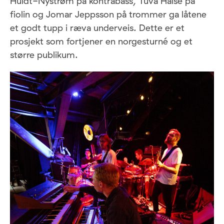
Huldt-Nystrøm på kontrabass, Tuva Halse på
fiolin og Jomar Jeppsson på trommer ga låtene
et godt tupp i ræva underveis. Dette er et
prosjekt som fortjener en norgesturné og et
større publikum.