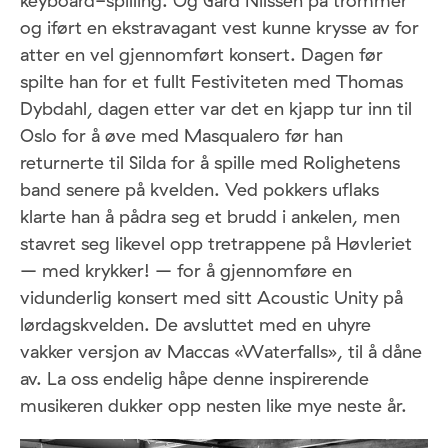
keyboard-spilling. Og Gard Nilssen på trommer
og iført en ekstravagant vest kunne krysse av for
atter en vel gjennomført konsert. Dagen før
spilte han for et fullt Festiviteten med Thomas
Dybdahl, dagen etter var det en kjapp tur inn til
Oslo for å øve med Masqualero før han
returnerte til Silda for å spille med Rolighetens
band senere på kvelden. Ved pokkers uflaks
klarte han å pådra seg et brudd i ankelen, men
stavret seg likevel opp tretrappene på Høvleriet
– med krykker! – for å gjennomføre en
vidunderlig konsert med sitt Acoustic Unity på
lørdagskvelden. De avsluttet med en uhyre
vakker versjon av Maccas «Waterfalls», til å dåne
av. La oss endelig håpe denne inspirerende
musikeren dukker opp nesten like mye neste år.