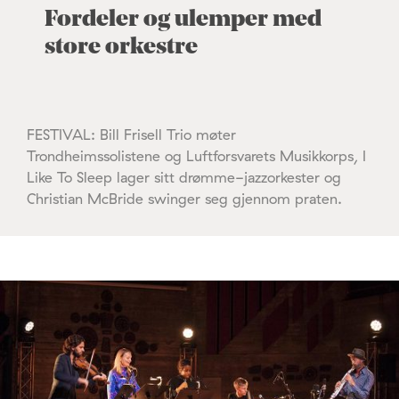
Fordeler og ulemper med
store orkestre
FESTIVAL: Bill Frisell Trio møter
Trondheimssolistene og Luftforsvarets Musikkorps, I
Like To Sleep lager sitt drømme-jazzorkester og
Christian McBride swinger seg gjennom praten.