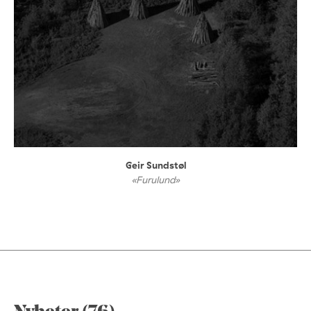
Geir Sundstøl
«Furulund»