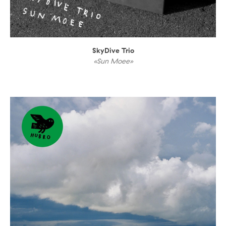
SkyDive Trio
«Sun Moee»