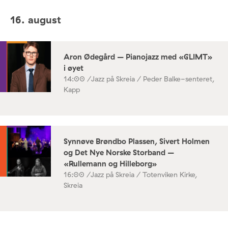
16. august
Aron Ødegård – Pianojazz med «GLIMT»
i øyet
14:00 /
Jazz på Skreia / Peder Balke-senteret,
Kapp
Synnøve Brøndbo Plassen, Sivert Holmen
og Det Nye Norske Storband –
«Rullemann og Hilleborg»
16:00 /
Jazz på Skreia / Totenviken Kirke,
Skreia