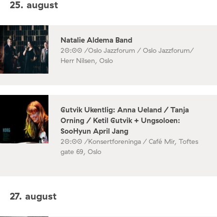
25. august
Natalie Aldema Band
20:00 /
Oslo Jazzforum / Oslo Jazzforum/
Herr Nilsen, Oslo
Gutvik Ukentlig: Anna Ueland / Tanja
Orning / Ketil Gutvik + Ungsoloen:
SooHyun April Jang
20:00 /
Konsertforeninga / Café Mir, Toftes
gate 69, Oslo
27. august