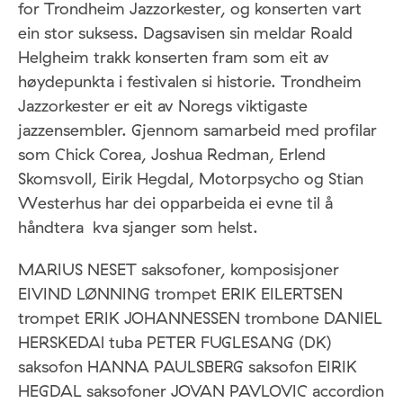
for Trondheim Jazzorkester, og konserten vart
ein stor suksess. Dagsavisen sin meldar Roald
Helgheim trakk konserten fram som eit av
høydepunkta i festivalen si historie. Trondheim
Jazzorkester er eit av Noregs viktigaste
jazzensembler. Gjennom samarbeid med profilar
som Chick Corea, Joshua Redman, Erlend
Skomsvoll, Eirik Hegdal, Motorpsycho og Stian
Westerhus har dei opparbeida ei evne til å
håndtera kva sjanger som helst.
MARIUS NESET saksofoner, komposisjoner
EIVIND LØNNING trompet ERIK EILERTSEN
trompet ERIK JOHANNESSEN trombone DANIEL
HERSKEDAl tuba PETER FUGLESANG (DK)
saksofon HANNA PAULSBERG saksofon EIRIK
HEGDAL saksofoner JOVAN PAVLOVIC accordion