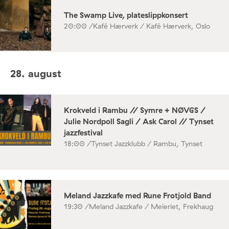
The Swamp Live, plateslippkonsert
20:00 /
Kafé Hærverk / Kafé Hærverk, Oslo
28. august
Krokveld i Rambu // Symre + NØVGS /
Julie Nordpoll Sagli / Ask Carol // Tynset
jazzfestival
18:00 /
Tynset Jazzklubb / Rambu, Tynset
Meland Jazzkafe med Rune Frotjold Band
19:30 /
Meland Jazzkafe / Meieriet, Frekhaug