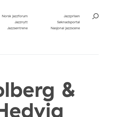
Norsk jazzforum
Jazzprisen
Jazznytt
Søknadsportal
Jazzsentrene
Nasjonal jazzscene
olberg &
Hedvig