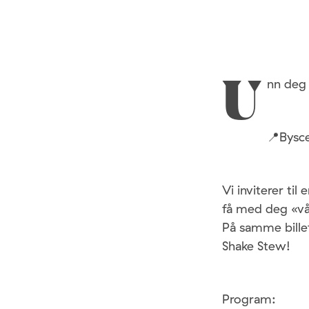
nn deg 
U
📍Bysce
Vi inviterer ti
få med deg «vå
På samme bille
Shake Stew!
Program: