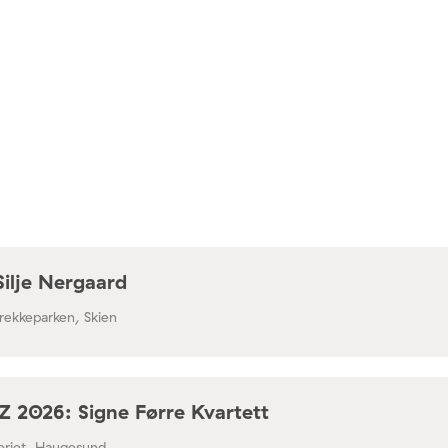
Silje Nergaard
rekkeparken, Skien
 2026: Signe Førre Kvartett
leriet, Haugesund