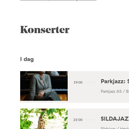
Konserter
I dag
Parkjazz: 
19:00
Parkjazz AS / B
SILDAJAZZ
23:00
Sildajazz / Høv