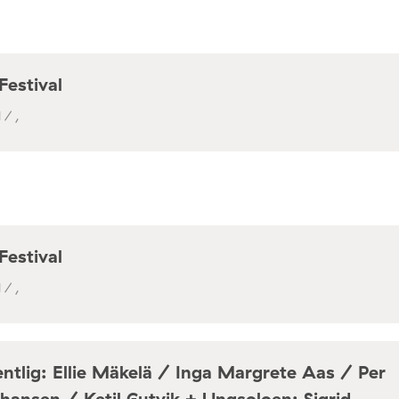
Festival
 / ,
Festival
 / ,
ntlig: Ellie Mäkelä / Inga Margrete Aas / Per
hansen / Ketil Gutvik + Ungsoloen: Sigrid