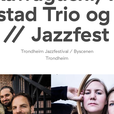
stad Trio og
 // Jazzfest
Trondheim Jazzfestival / Byscenen
Trondheim