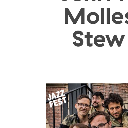
Molle
Stew