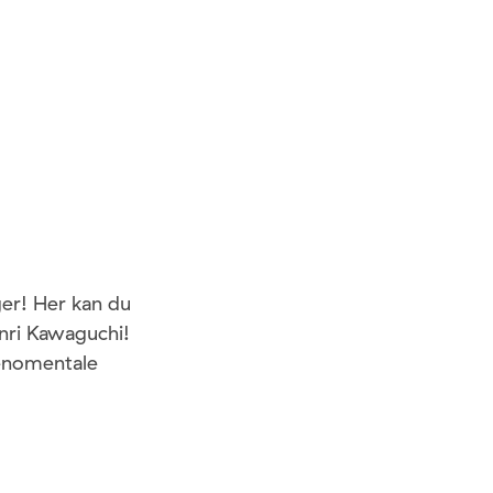
ger! Her kan du
nri Kawaguchi!
fenomentale