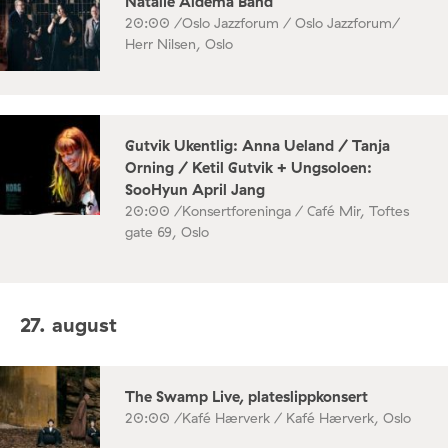
Natalie Aldema Band
20:00 /
Oslo Jazzforum / Oslo Jazzforum/
Herr Nilsen, Oslo
Gutvik Ukentlig: Anna Ueland / Tanja
Orning / Ketil Gutvik + Ungsoloen:
SooHyun April Jang
20:00 /
Konsertforeninga / Café Mir, Toftes
gate 69, Oslo
27. august
The Swamp Live, plateslippkonsert
20:00 /
Kafé Hærverk / Kafé Hærverk, Oslo