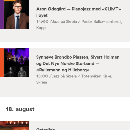
Aron Ødegård – Pianojazz med «GLIMT»
i øyet
14:00 /
Jazz på Skreia / Peder Balke-senteret,
Kapp
Synnøve Brøndbo Plassen, Sivert Holmen
og Det Nye Norske Storband –
«Rullemann og Hilleborg»
16:00 /
Jazz på Skreia / Totenviken Kirke,
Skreia
18. august
Østerlide