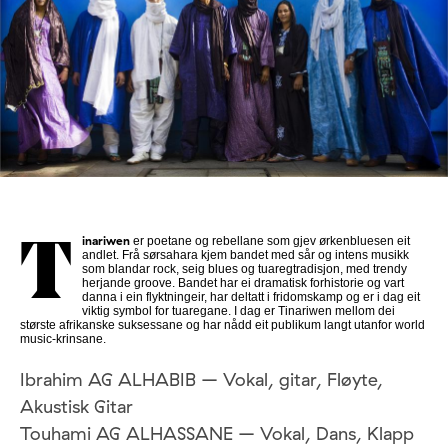
inariwen
er poetane og rebellane som gjev ørkenbluesen eit
T
andlet. Frå sørsahara kjem bandet med sår og intens musikk
som blandar rock, seig blues og tuaregtradisjon, med trendy
herjande groove. Bandet har ei dramatisk forhistorie og vart
danna i ein flyktningeir, har deltatt i fridomskamp og er i dag eit
viktig symbol for tuaregane. I dag er Tinariwen mellom dei
største afrikanske suksessane og har nådd eit publikum langt utanfor world
music-krinsane.
Ibrahim AG ALHABIB – Vokal, gitar, Fløyte,
Akustisk Gitar
Touhami AG ALHASSANE – Vokal, Dans, Klapp