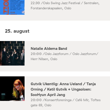
22:30 /
Oslo Swing Jazz Festival / Sentralen,
Forstanderskapsalen, Oslo
25. august
Natalie Aldema Band
20:00 /
Oslo Jazzforum / Oslo Jazzforum/
Herr Nilsen, Oslo
Gutvik Ukentlig: Anna Ueland / Tanja
Orning / Ketil Gutvik + Ungsoloen:
SooHyun April Jang
20:00 /
Konsertforeninga / Café Mir, Toftes
gate 69, Oslo