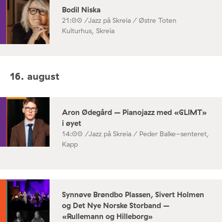
Bodil Niska
21:00 /
Jazz på Skreia / Østre Toten
Kulturhus, Skreia
16. august
Aron Ødegård – Pianojazz med «GLIMT»
i øyet
14:00 /
Jazz på Skreia / Peder Balke-senteret,
Kapp
Synnøve Brøndbo Plassen, Sivert Holmen
og Det Nye Norske Storband –
«Rullemann og Hilleborg»