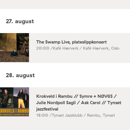
27. august
The Swamp Live, plateslippkonsert
20:00 /
Kafé Hærverk / Kafé Hærverk, Oslo
28. august
Krokveld i Rambu // Symre + NØVGS /
Julie Nordpoll Sagli / Ask Carol // Tynset
jazzfestival
18:00 /
Tynset Jazzklubb / Rambu, Tynset