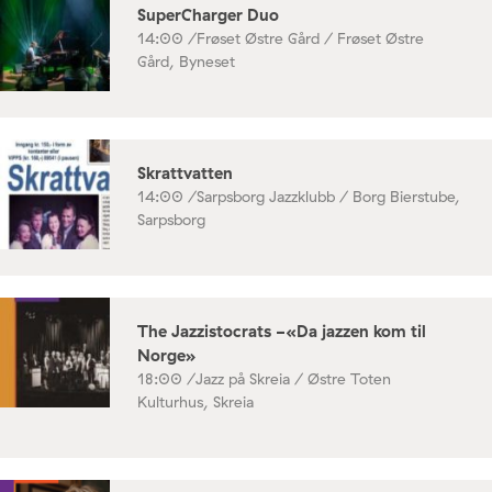
SuperCharger Duo
14:00 /
Frøset Østre Gård / Frøset Østre
Gård, Byneset
Skrattvatten
14:00 /
Sarpsborg Jazzklubb / Borg Bierstube,
Sarpsborg
The Jazzistocrats -«Da jazzen kom til
Norge»
18:00 /
Jazz på Skreia / Østre Toten
Kulturhus, Skreia