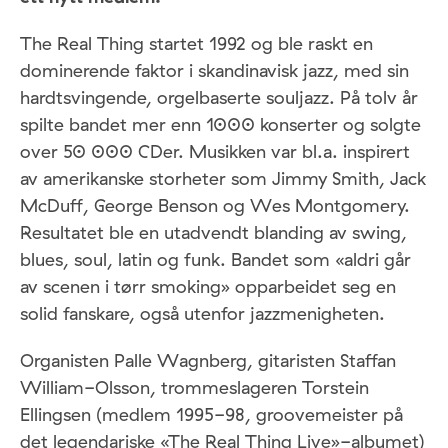
The Real Thing startet 1992 og ble raskt en
dominerende faktor i skandinavisk jazz, med sin
hardtsvingende, orgelbaserte souljazz. På tolv år
spilte bandet mer enn 1000 konserter og solgte
over 50 000 CDer. Musikken var bl.a. inspirert
av amerikanske storheter som Jimmy Smith, Jack
McDuff, George Benson og Wes Montgomery.
Resultatet ble en utadvendt blanding av swing,
blues, soul, latin og funk. Bandet som «aldri går
av scenen i tørr smoking» opparbeidet seg en
solid fanskare, også utenfor jazzmenigheten.
Organisten Palle Wagnberg, gitaristen Staffan
William-Olsson, trommeslageren Torstein
Ellingsen (medlem 1995-98, groovemeister på
det legendariske «The Real Thing Live»-albumet)