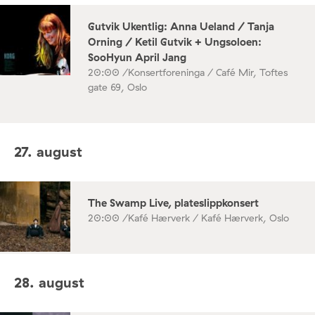
Gutvik Ukentlig: Anna Ueland / Tanja
Orning / Ketil Gutvik + Ungsoloen:
SooHyun April Jang
20:00 /
Konsertforeninga / Café Mir, Toftes
gate 69, Oslo
27. august
The Swamp Live, plateslippkonsert
20:00 /
Kafé Hærverk / Kafé Hærverk, Oslo
28. august