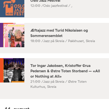
Oslo Jazz Festival
12:00 /
Oslo jazzfestival / ,
Æftajazz med Turid Nikolaisen og
Sommerensemblet
18:00 /
Jazz på Skreia / Pakkhuset, Skreia
Tor Ingar Jakobsen, Kristoffer Grua
Pedersen & Østre Toten Storband – «All
or Nothing at All»
21:00 /
Jazz på Skreia / Østre Toten
Kulturhus, Skreia
14. august