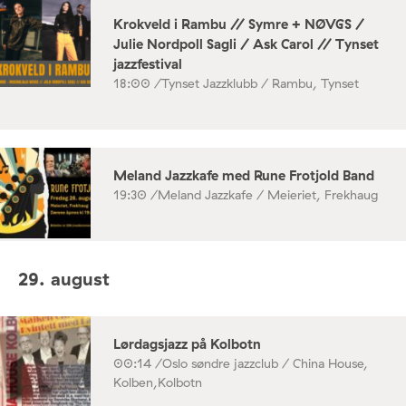
Krokveld i Rambu // Symre + NØVGS /
Julie Nordpoll Sagli / Ask Carol // Tynset
jazzfestival
18:00 /
Tynset Jazzklubb / Rambu, Tynset
Meland Jazzkafe med Rune Frotjold Band
19:30 /
Meland Jazzkafe / Meieriet, Frekhaug
29. august
Lørdagsjazz på Kolbotn
00:14 /
Oslo søndre jazzclub / China House,
Kolben,Kolbotn