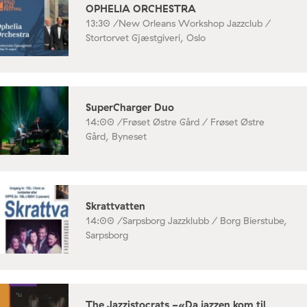
OPHELIA ORCHESTRA
13:30 /
New Orleans Workshop Jazzclub /
Stortorvet Gjæstgiveri, Oslo
SuperCharger Duo
14:00 /
Frøset Østre Gård / Frøset Østre
Gård, Byneset
Skrattvatten
14:00 /
Sarpsborg Jazzklubb / Borg Bierstube,
Sarpsborg
The Jazzistocrats -«Da jazzen kom til