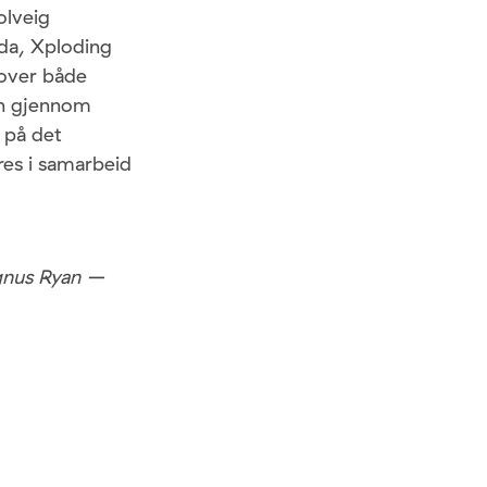
olveig
ada, Xploding
over både
en gjennom
 på det
res i samarbeid
gnus Ryan –