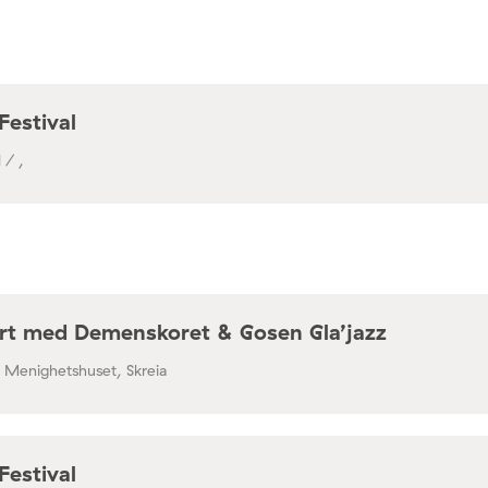
a / Café Mir, Toftes gate 69, Oslo
Festival
 / ,
rt med Demenskoret & Gosen Gla’jazz
/ Menighetshuset, Skreia
Festival