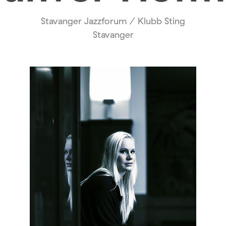
Stavanger Jazzforum / Klubb Sting
Stavanger