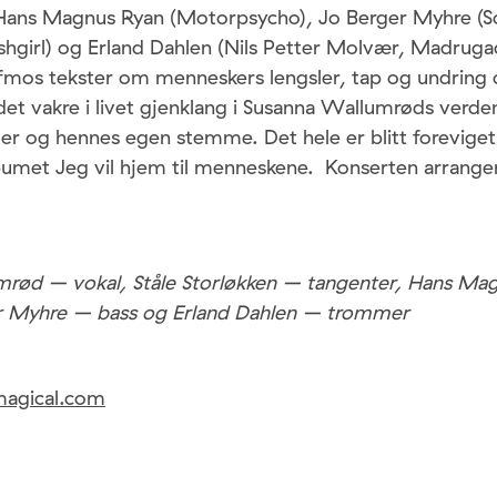
 Hans Magnus Ryan (Motorpsycho), Jo Berger Myhre (S
lashgirl) og Erland Dahlen (Nils Petter Molvær, Madrug
ofmos tekster om menneskers lengsler, tap og undring 
et vakre i livet gjenklang i Susanna Wallumrøds verd
ger og hennes egen stemme. Det hele er blitt foreviget
lbumet Jeg vil hjem til menneskene. Konserten arrange
rød – vokal, Ståle Storløkken – tangenter, Hans Ma
er Myhre – bass og Erland Dahlen – trommer
agical.com