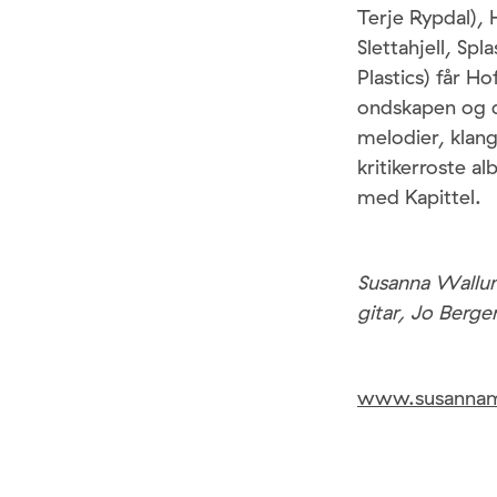
Terje Rypdal),
Slettahjell, Sp
Plastics) får H
ondskapen og d
melodier, klan
kritikerroste a
med Kapittel.
Susanna Wallum
gitar, Jo Berg
www.susannam