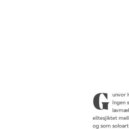
unvor 
G
Ingen s
lavmæl
elitesjiktet m
og som soloart