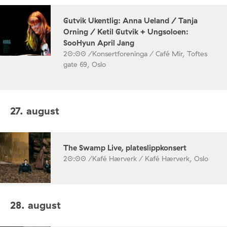
Gutvik Ukentlig: Anna Ueland / Tanja
Orning / Ketil Gutvik + Ungsoloen:
SooHyun April Jang
20:00 /
Konsertforeninga / Café Mir, Toftes
gate 69, Oslo
27. august
The Swamp Live, plateslippkonsert
20:00 /
Kafé Hærverk / Kafé Hærverk, Oslo
28. august