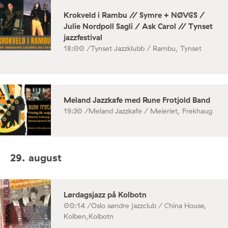
Krokveld i Rambu // Symre + NØVGS /
Julie Nordpoll Sagli / Ask Carol // Tynset
jazzfestival
18:00 /
Tynset Jazzklubb / Rambu, Tynset
Meland Jazzkafe med Rune Frotjold Band
19:30 /
Meland Jazzkafe / Meieriet, Frekhaug
29. august
Lørdagsjazz på Kolbotn
00:14 /
Oslo søndre jazzclub / China House,
Kolben,Kolbotn