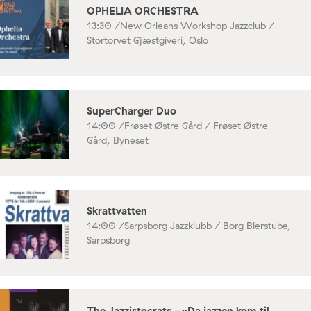
OPHELIA ORCHESTRA
13:30 /
New Orleans Workshop Jazzclub /
Stortorvet Gjæstgiveri, Oslo
SuperCharger Duo
14:00 /
Frøset Østre Gård / Frøset Østre
Gård, Byneset
Skrattvatten
14:00 /
Sarpsborg Jazzklubb / Borg Bierstube,
Sarpsborg
The Jazzistocrats -«Da jazzen kom til