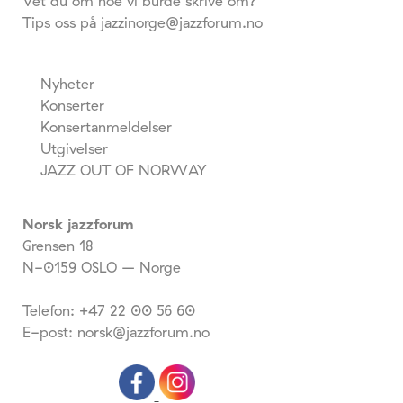
Vet du om noe vi burde skrive om?
Tips oss på jazzinorge@jazzforum.no
Nyheter
Konserter
Konsertanmeldelser
Utgivelser
JAZZ OUT OF NORWAY
Norsk jazzforum
Grensen 18
N-0159 OSLO – Norge
Telefon: +47 22 00 56 60
E-post: norsk@jazzforum.no