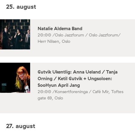
25. august
Natalie Aldema Band
20:00 /
Oslo Jazzforum / Oslo Jazzforum/
Herr Nilsen, Oslo
Gutvik Ukentlig: Anna Ueland / Tanja
Orning / Ketil Gutvik + Ungsoloen:
SooHyun April Jang
20:00 /
Konsertforeninga / Café Mir, Toftes
gate 69, Oslo
27. august