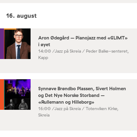
16. august
Aron Ødegård – Pianojazz med «GLIMT»
i øyet
14:00 /
Jazz på Skreia / Peder Balke-senteret,
Kapp
Synnøve Brøndbo Plassen, Sivert Holmen
og Det Nye Norske Storband –
«Rullemann og Hilleborg»
16:00 /
Jazz på Skreia / Totenviken Kirke,
Skreia