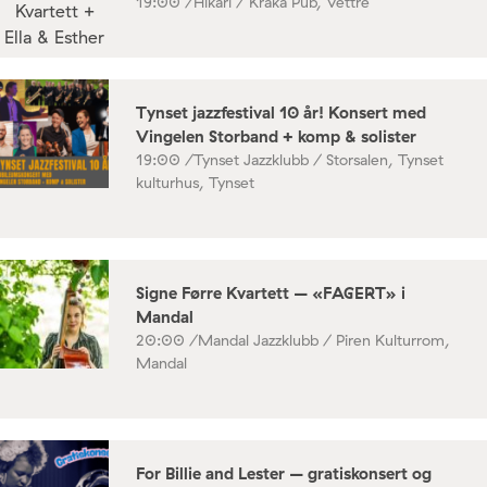
19:00 /
Hikari / Kråka Pub, Vettre
Tynset jazzfestival 10 år! Konsert med
Vingelen Storband + komp & solister
19:00 /
Tynset Jazzklubb / Storsalen, Tynset
kulturhus, Tynset
Signe Førre Kvartett – «FAGERT» i
Mandal
20:00 /
Mandal Jazzklubb / Piren Kulturrom,
Mandal
For Billie and Lester – gratiskonsert og