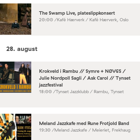
The Swamp Live, plateslippkonsert
20:00 /
Kafé Hærverk / Kafé Hærverk, Oslo
28. august
Krokveld i Rambu // Symre + NØVGS /
Julie Nordpoll Sagli / Ask Carol // Tynset
jazzfestival
18:00 /
Tynset Jazzklubb / Rambu, Tynset
Meland Jazzkafe med Rune Frotjold Band
19:30 /
Meland Jazzkafe / Meieriet, Frekhaug