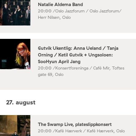
Natalie Aldema Band
20:00 /
Oslo Jazzforum / Oslo Jazzforum/
Herr Nilsen, Oslo
Gutvik Ukentlig: Anna Ueland / Tanja
Orning / Ketil Gutvik + Ungsoloen:
SooHyun April Jang
20:00 /
Konsertforeninga / Café Mir, Toftes
gate 69, Oslo
27. august
The Swamp Live, plateslippkonsert
20:00 /
Kafé Hærverk / Kafé Hærverk, Oslo