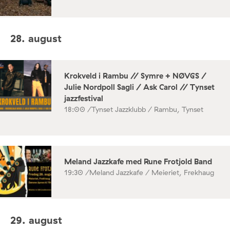
28. august
Krokveld i Rambu // Symre + NØVGS /
Julie Nordpoll Sagli / Ask Carol // Tynset
jazzfestival
18:00 /
Tynset Jazzklubb / Rambu, Tynset
Meland Jazzkafe med Rune Frotjold Band
19:30 /
Meland Jazzkafe / Meieriet, Frekhaug
29. august