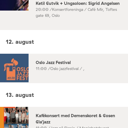
Ketil Gutvik + Ungsoloen: Sigrid Angelsen
20:00 /
Konsertforeninga / Café Mir, Toftes
gate 69, Oslo
12. august
Oslo Jazz Festival
11:00 /
Oslo jazzfestival / ,
13. august
Kafékonsert med Demenskoret & Gosen
Gla’jazz
11:00 /
Jazz på Skreia / Menighetshuset,