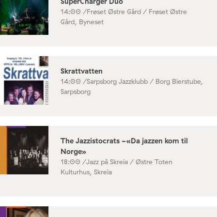
SuperCharger Duo
14:00 /
Frøset Østre Gård / Frøset Østre
Gård, Byneset
Skrattvatten
14:00 /
Sarpsborg Jazzklubb / Borg Bierstube,
Sarpsborg
The Jazzistocrats -«Da jazzen kom til
Norge»
18:00 /
Jazz på Skreia / Østre Toten
Kulturhus, Skreia