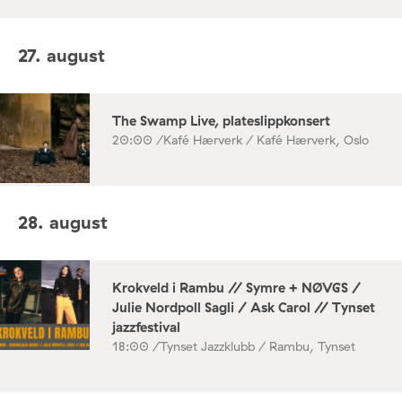
27. august
The Swamp Live, plateslippkonsert
20:00 /
Kafé Hærverk / Kafé Hærverk, Oslo
28. august
Krokveld i Rambu // Symre + NØVGS /
Julie Nordpoll Sagli / Ask Carol // Tynset
jazzfestival
18:00 /
Tynset Jazzklubb / Rambu, Tynset