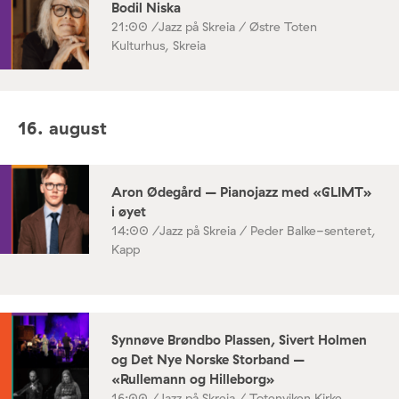
Bodil Niska
21:00 /
Jazz på Skreia / Østre Toten
Kulturhus, Skreia
16. august
Aron Ødegård – Pianojazz med «GLIMT»
i øyet
14:00 /
Jazz på Skreia / Peder Balke-senteret,
Kapp
Synnøve Brøndbo Plassen, Sivert Holmen
og Det Nye Norske Storband –
«Rullemann og Hilleborg»
16:00 /
Jazz på Skreia / Totenviken Kirke,