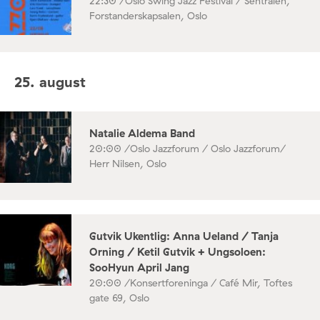
22:30 /
Oslo Swing Jazz Festival / Sentralen,
Forstanderskapsalen, Oslo
25. august
Natalie Aldema Band
20:00 /
Oslo Jazzforum / Oslo Jazzforum/
Herr Nilsen, Oslo
Gutvik Ukentlig: Anna Ueland / Tanja
Orning / Ketil Gutvik + Ungsoloen:
SooHyun April Jang
20:00 /
Konsertforeninga / Café Mir, Toftes
gate 69, Oslo