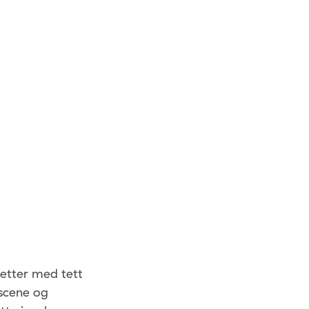
netter med tett
dscene og