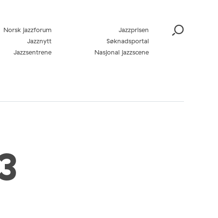
Norsk jazzforum
Jazzprisen
Jazznytt
Søknadsportal
Jazzsentrene
Nasjonal jazzscene
3