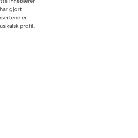
Dette innebærer
har gjort
onsertene er
sikalsk profil.