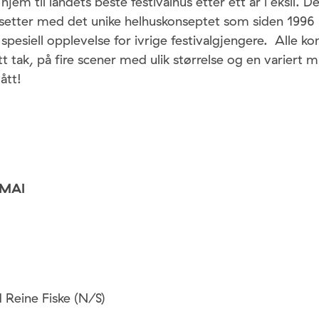
 hjem til landets beste festivalhus etter ett år i eksil. 
tsetter med det unike helhuskonseptet som siden 1996 
n spesiell opplevelse for ivrige festivalgjengere. Alle k
t tak, på fire scener med ulik størrelse og en variert mu
ått!
 MAI
 Reine Fiske (N/S)