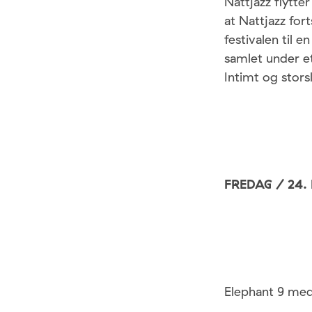
Nattjazz flytter
at Nattjazz for
festivalen til e
samlet under et
Intimt og storsl
FREDAG / 24.
Elephant 9 med