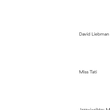
David Liebman 
Miss Tati
Jazz-i-sikte: 