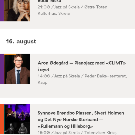
Bodil Niska
21:00 /
Jazz på Skreia / Østre Toten
Kulturhus, Skreia
16. august
Aron Ødegård – Pianojazz med «GLIMT»
i øyet
14:00 /
Jazz på Skreia / Peder Balke-senteret,
Kapp
Synnøve Brøndbo Plassen, Sivert Holmen
og Det Nye Norske Storband –
«Rullemann og Hilleborg»
16:00 /
Jazz på Skreia / Totenviken Kirke,