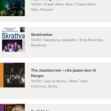
14:00 /
Frøset Østre Gård / Frøset Østre
Gård, Byneset
Skrattvatten
14:00 /
Sarpsborg Jazzklubb / Borg Bierstube,
Sarpsborg
The Jazzistocrats -«Da jazzen kom til
Norge»
18:00 /
Jazz på Skreia / Østre Toten
Kulturhus, Skreia