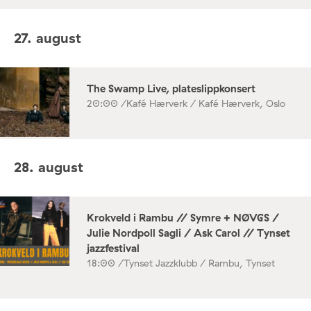
27. august
The Swamp Live, plateslippkonsert
20:00 /
Kafé Hærverk / Kafé Hærverk, Oslo
28. august
Krokveld i Rambu // Symre + NØVGS /
Julie Nordpoll Sagli / Ask Carol // Tynset
jazzfestival
18:00 /
Tynset Jazzklubb / Rambu, Tynset