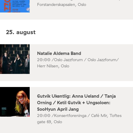
Forstanderskapsalen, Oslo
25. august
Natalie Aldema Band
20:00 /
Oslo Jazzforum / Oslo Jazzforum/
Herr Nilsen, Oslo
Gutvik Ukentlig: Anna Ueland / Tanja
Orning / Ketil Gutvik + Ungsoloen:
SooHyun April Jang
20:00 /
Konsertforeninga / Café Mir, Toftes
gate 69, Oslo