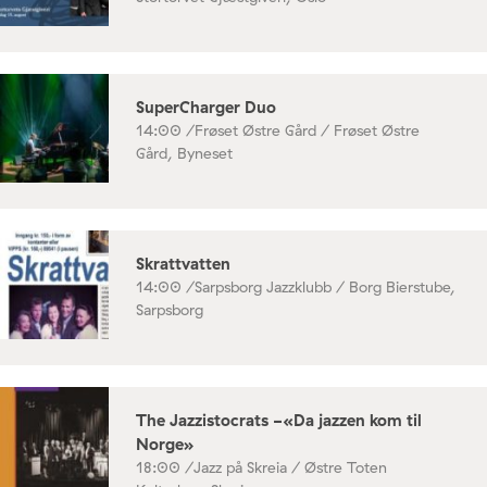
SuperCharger Duo
14:00 /
Frøset Østre Gård / Frøset Østre
Gård, Byneset
Skrattvatten
14:00 /
Sarpsborg Jazzklubb / Borg Bierstube,
Sarpsborg
The Jazzistocrats -«Da jazzen kom til
Norge»
18:00 /
Jazz på Skreia / Østre Toten