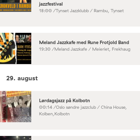
jazzfestival
18:00 /
Tynset Jazzklubb / Rambu, Tynset
Meland Jazzkafe med Rune Frotjold Band
19:30 /
Meland Jazzkafe / Meieriet, Frekhaug
29. august
Lørdagsjazz på Kolbotn
00:14 /
Oslo søndre jazzclub / China House,
Kolben,Kolbotn