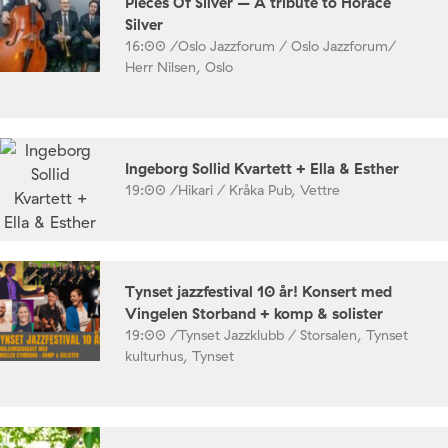
Pieces Of Silver – A tribute to Horace
Silver
16:00 /
Oslo Jazzforum / Oslo Jazzforum/
Herr Nilsen, Oslo
Ingeborg Sollid Kvartett + Ella & Esther
19:00 /
Hikari / Kråka Pub, Vettre
Tynset jazzfestival 10 år! Konsert med
Vingelen Storband + komp & solister
19:00 /
Tynset Jazzklubb / Storsalen, Tynset
kulturhus, Tynset