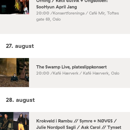
Orning / Ketil Gutvik + Ungsoloen:
SooHyun April Jang
20:00 /
Konsertforeninga / Café Mir, Toftes
gate 69, Oslo
27. august
The Swamp Live, plateslippkonsert
20:00 /
Kafé Hærverk / Kafé Hærverk, Oslo
28. august
Krokveld i Rambu // Symre + NØVGS /
Julie Nordpoll Sagli / Ask Carol // Tynset