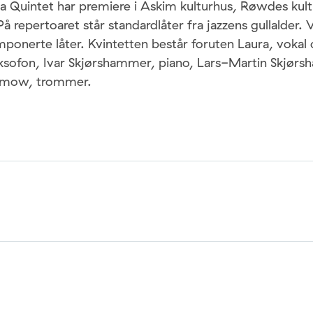
a Quintet har premiere i Askim kulturhus, Røwdes kultu
å repertoaret står standardlåter fra jazzens gullalder. 
onerte låter. Kvintetten består foruten Laura, vokal o
ksofon, Ivar Skjørshammer, piano, Lars-Martin Skjørs
llmow, trommer.