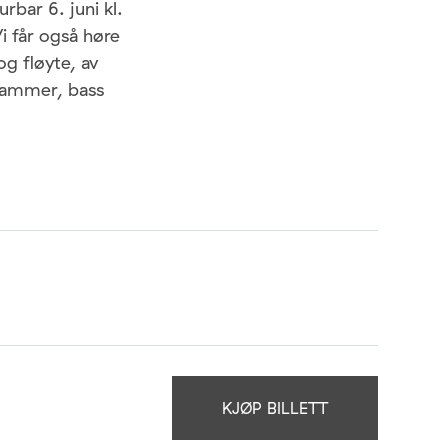
rbar 6. juni kl.
Vi får også høre
g fløyte, av
hammer, bass
KJØP BILLETT