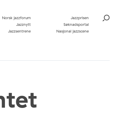
Norsk jazzforum
Jazzprisen
Jazznytt
Søknadsportal
Jazzsentrene
Nasjonal jazzscene
ntet