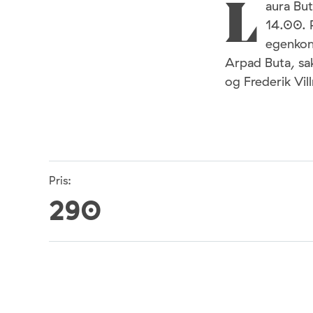
aura But
L
14.00. P
egenkomp
Arpad Buta, sa
og Frederik Vi
Pris:
290