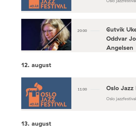
Oslo jazzfestival
Gutvik Uke
20:00
Oddvar Jo
Angelsen
Konsertforening
12. august
Oslo Jazz 
11:00
Oslo jazzfestival
13. august