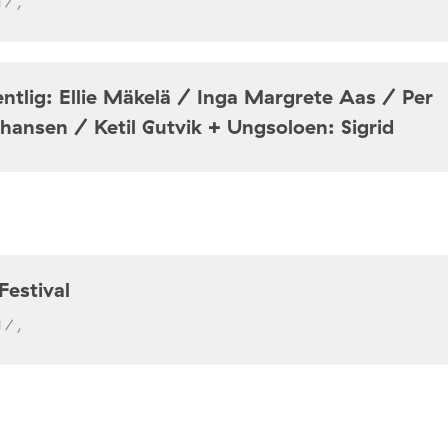
 / ,
ntlig: Ellie Mäkelä / Inga Margrete Aas / Per
hansen / Ketil Gutvik + Ungsoloen: Sigrid
a / Café Mir, Toftes gate 69, Oslo
Festival
 / ,