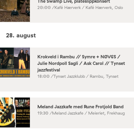
The Swamp Live, plateslippkonsert
20:00 /
Kafé Hærverk / Kafé Hærverk, Oslo
28. august
Krokveld i Rambu // Symre + NØVGS /
Julie Nordpoll Sagli / Ask Carol // Tynset
jazzfestival
18:00 /
Tynset Jazzklubb / Rambu, Tynset
Meland Jazzkafe med Rune Frotjold Band
19:30 /
Meland Jazzkafe / Meieriet, Frekhaug