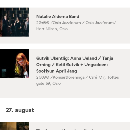
Natalie Aldema Band
20:00 /
Oslo Jazzforum / Oslo Jazzforum/
Herr Nilsen, Oslo
Gutvik Ukentlig: Anna Ueland / Tanja
Orning / Ketil Gutvik + Ungsoloen:
SooHyun April Jang
20:00 /
Konsertforeninga / Café Mir, Toftes
gate 69, Oslo
27. august