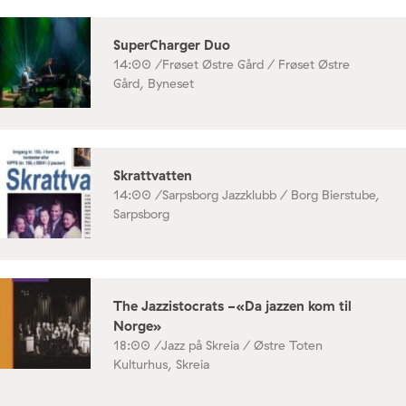
SuperCharger Duo
14:00 /
Frøset Østre Gård / Frøset Østre
Gård, Byneset
Skrattvatten
14:00 /
Sarpsborg Jazzklubb / Borg Bierstube,
Sarpsborg
The Jazzistocrats -«Da jazzen kom til
Norge»
18:00 /
Jazz på Skreia / Østre Toten
Kulturhus, Skreia