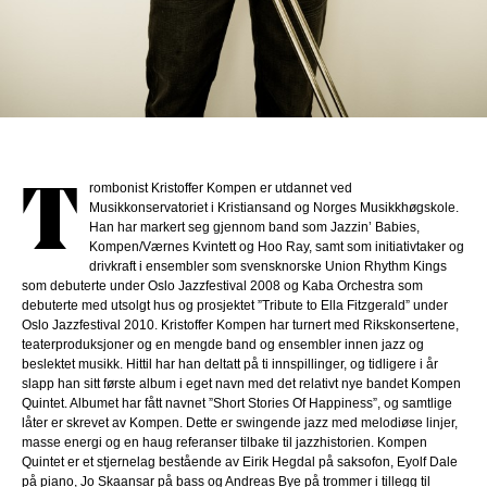
rombonist Kristoffer Kompen er utdannet ved
T
Musikkonservatoriet i Kristiansand og Norges Musikkhøgskole.
Han har markert seg gjennom band som Jazzin’ Babies,
Kompen/Værnes Kvintett og Hoo Ray, samt som initiativtaker og
drivkraft i ensembler som svensknorske Union Rhythm Kings
som debuterte under Oslo Jazzfestival 2008 og Kaba Orchestra som
debuterte med utsolgt hus og prosjektet ”Tribute to Ella Fitzgerald” under
Oslo Jazzfestival 2010. Kristoffer Kompen har turnert med Rikskonsertene,
teaterproduksjoner og en mengde band og ensembler innen jazz og
beslektet musikk. Hittil har han deltatt på ti innspillinger, og tidligere i år
slapp han sitt første album i eget navn med det relativt nye bandet Kompen
Quintet. Albumet har fått navnet ”Short Stories Of Happiness”, og samtlige
låter er skrevet av Kompen. Dette er swingende jazz med melodiøse linjer,
masse energi og en haug referanser tilbake til jazzhistorien. Kompen
Quintet er et stjernelag bestående av Eirik Hegdal på saksofon, Eyolf Dale
på piano, Jo Skaansar på bass og Andreas Bye på trommer i tillegg til