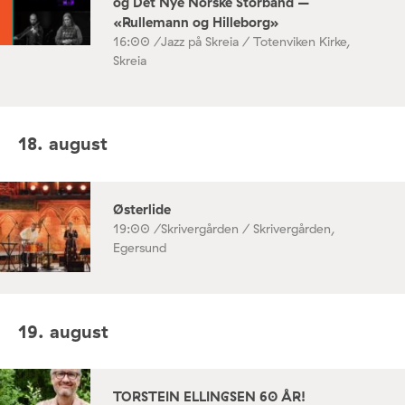
og Det Nye Norske Storband –
«Rullemann og Hilleborg»
16:00 /
Jazz på Skreia / Totenviken Kirke,
Skreia
18. august
Østerlide
19:00 /
Skrivergården / Skrivergården,
Egersund
19. august
TORSTEIN ELLINGSEN 60 ÅR!