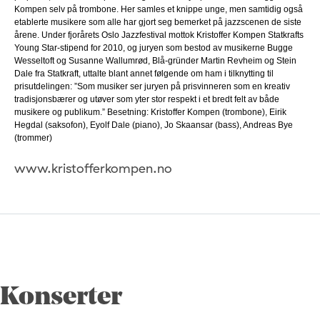
Kompen selv på trombone. Her samles et knippe unge, men samtidig også
etablerte musikere som alle har gjort seg bemerket på jazzscenen de siste
årene. Under fjorårets Oslo Jazzfestival mottok Kristoffer Kompen Statkrafts
Young Star-stipend for 2010, og juryen som bestod av musikerne Bugge
Wesseltoft og Susanne Wallumrød, Blå-gründer Martin Revheim og Stein
Dale fra Statkraft, uttalte blant annet følgende om ham i tilknytting til
prisutdelingen: ”Som musiker ser juryen på prisvinneren som en kreativ
tradisjonsbærer og utøver som yter stor respekt i et bredt felt av både
musikere og publikum.” Besetning: Kristoffer Kompen (trombone), Eirik
Hegdal (saksofon), Eyolf Dale (piano), Jo Skaansar (bass), Andreas Bye
(trommer)
www.kristofferkompen.no
Konserter