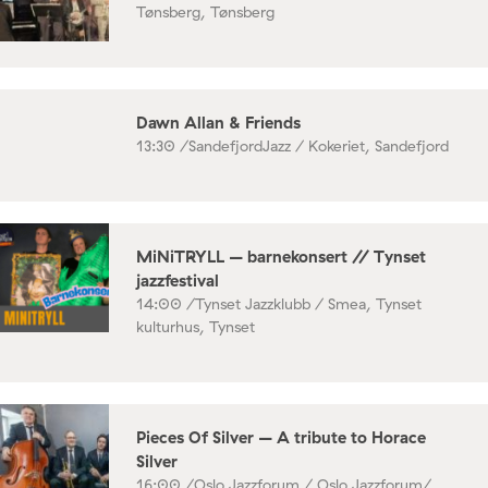
Tønsberg, Tønsberg
Dawn Allan & Friends
13:30 /
SandefjordJazz / Kokeriet, Sandefjord
MiNiTRYLL – barnekonsert // Tynset
jazzfestival
14:00 /
Tynset Jazzklubb / Smea, Tynset
kulturhus, Tynset
Pieces Of Silver – A tribute to Horace
Silver
16:00 /
Oslo Jazzforum / Oslo Jazzforum/