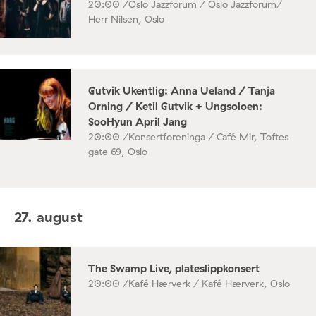
20:00 /
Oslo Jazzforum / Oslo Jazzforum/
Herr Nilsen, Oslo
Gutvik Ukentlig: Anna Ueland / Tanja
Orning / Ketil Gutvik + Ungsoloen:
SooHyun April Jang
20:00 /
Konsertforeninga / Café Mir, Toftes
gate 69, Oslo
27. august
The Swamp Live, plateslippkonsert
20:00 /
Kafé Hærverk / Kafé Hærverk, Oslo