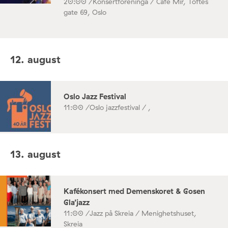
20:00 /
Konsertforeninga / Café Mir, Toftes
gate 69, Oslo
12. august
Oslo Jazz Festival
11:00 /
Oslo jazzfestival / ,
13. august
Kafékonsert med Demenskoret & Gosen
Gla’jazz
11:00 /
Jazz på Skreia / Menighetshuset,
Skreia