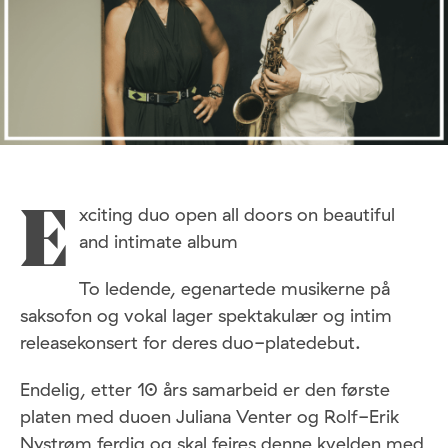
xciting duo open all doors on beautiful
E
and intimate album
To ledende, egenartede musikerne på
saksofon og vokal lager spektakulær og intim
releasekonsert for deres duo-platedebut.
Endelig, etter 10 års samarbeid er den første
platen med duoen Juliana Venter og Rolf-Erik
Nystrøm ferdig og skal feires denne kvelden med