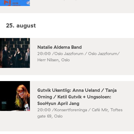
25. august
Natalie Aldema Band
20:00 /
Oslo Jazzforum / Oslo Jazzforum/
Herr Nilsen, Oslo
Gutvik Ukentlig: Anna Ueland / Tanja
Orning / Ketil Gutvik + Ungsoloen:
SooHyun April Jang
20:00 /
Konsertforeninga / Café Mir, Toftes
gate 69, Oslo