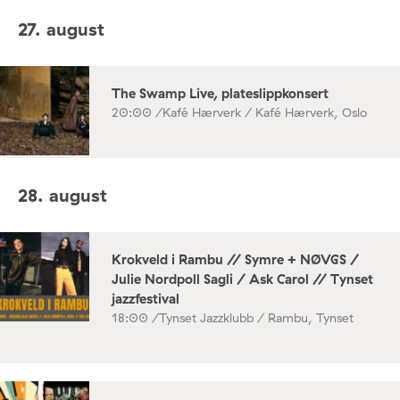
27. august
The Swamp Live, plateslippkonsert
20:00 /
Kafé Hærverk / Kafé Hærverk, Oslo
28. august
Krokveld i Rambu // Symre + NØVGS /
Julie Nordpoll Sagli / Ask Carol // Tynset
jazzfestival
18:00 /
Tynset Jazzklubb / Rambu, Tynset