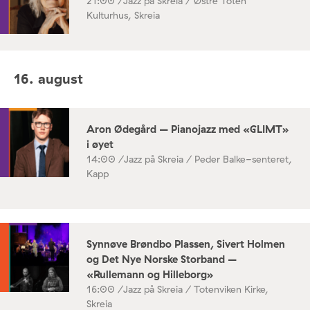
21:00 /
Jazz på Skreia / Østre Toten
Kulturhus, Skreia
16. august
Aron Ødegård – Pianojazz med «GLIMT»
i øyet
14:00 /
Jazz på Skreia / Peder Balke-senteret,
Kapp
Synnøve Brøndbo Plassen, Sivert Holmen
og Det Nye Norske Storband –
«Rullemann og Hilleborg»
16:00 /
Jazz på Skreia / Totenviken Kirke,
Skreia