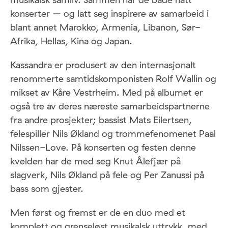
konserter – og latt seg inspirere av samarbeid i
blant annet Marokko, Armenia, Libanon, Sør-
Afrika, Hellas, Kina og Japan.
Kassandra er produsert av den internasjonalt
renommerte samtidskomponisten Rolf Wallin og
mikset av Kåre Vestrheim. Med på albumet er
også tre av deres næreste samarbeidspartnerne
fra andre prosjekter; bassist Mats Eilertsen,
felespiller Nils Økland og trommefenomenet Paal
Nilssen-Love. På konserten og festen denne
kvelden har de med seg Knut Ålefjær på
slagverk, Nils Økland på fele og Per Zanussi på
bass som gjester.
Men først og fremst er de en duo med et
komplett og grenseløst musikalsk uttrykk, med