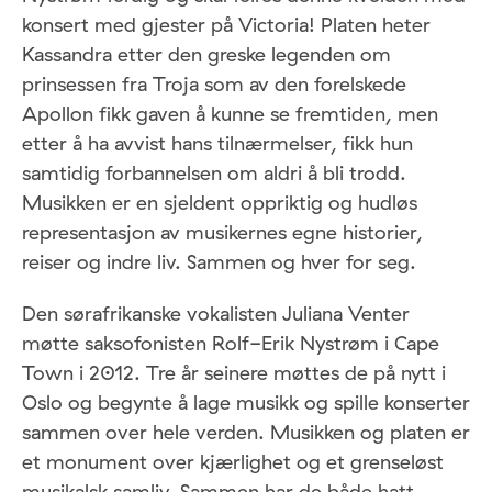
konsert med gjester på Victoria! Platen heter
Kassandra etter den greske legenden om
prinsessen fra Troja som av den forelskede
Apollon fikk gaven å kunne se fremtiden, men
etter å ha avvist hans tilnærmelser, fikk hun
samtidig forbannelsen om aldri å bli trodd.
Musikken er en sjeldent oppriktig og hudløs
representasjon av musikernes egne historier,
reiser og indre liv. Sammen og hver for seg.
Den sørafrikanske vokalisten Juliana Venter
møtte saksofonisten Rolf-Erik Nystrøm i Cape
Town i 2012. Tre år seinere møttes de på nytt i
Oslo og begynte å lage musikk og spille konserter
sammen over hele verden. Musikken og platen er
et monument over kjærlighet og et grenseløst
musikalsk samliv. Sammen har de både hatt