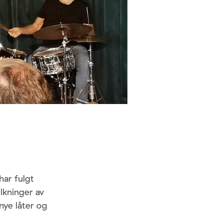
ar fulgt
olkninger av
nye låter og