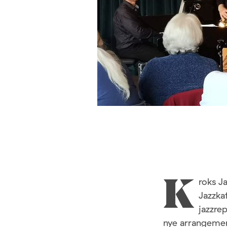
roks J
K
Jazzka
jazzre
nye arrangemen