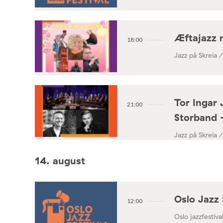
Æftajazz 
18:00
Jazz på Skreia 
Tor Ingar 
21:00
Storband 
Jazz på Skreia 
14. august
Oslo Jazz 
12:00
Oslo jazzfestival