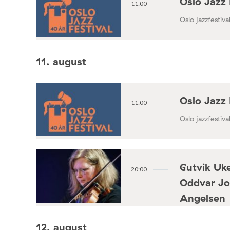
Oslo Jazz 
11:00
Oslo jazzfestival
11. august
Oslo Jazz 
11:00
Oslo jazzfestival
Gutvik Uke
20:00
Oddvar Jo
Angelsen
Konsertforening
12. august