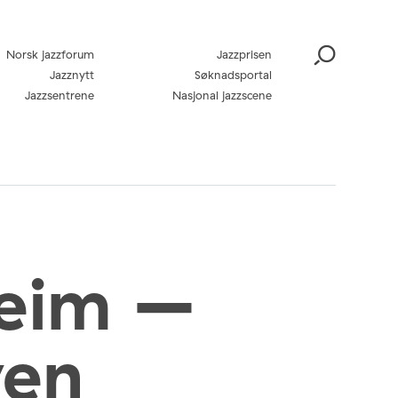
Norsk jazzforum
Jazzprisen
Jazznytt
Søknadsportal
Jazzsentrene
Nasjonal jazzscene
heim –
ven