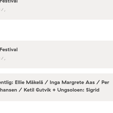
Festival
 / ,
Festival
 / ,
ntlig: Ellie Mäkelä / Inga Margrete Aas / Per
hansen / Ketil Gutvik + Ungsoloen: Sigrid
a / Café Mir, Toftes gate 69, Oslo