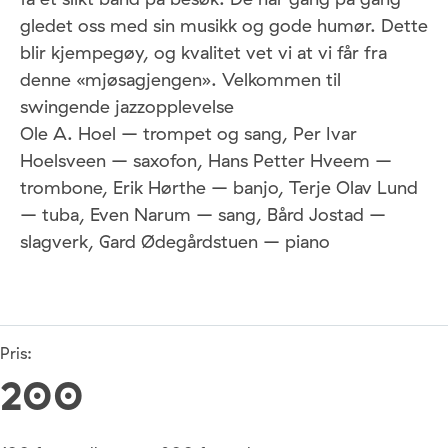
gledet oss med sin musikk og gode humør. Dette
blir kjempegøy, og kvalitet vet vi at vi får fra
denne «mjøsagjengen». Velkommen til
swingende jazzopplevelse
Ole A. Hoel – trompet og sang, Per Ivar
Hoelsveen – saxofon, Hans Petter Hveem –
trombone, Erik Hørthe – banjo, Terje Olav Lund
– tuba, Even Narum – sang, Bård Jostad –
slagverk, Gard Ødegårdstuen – piano
Pris:
200