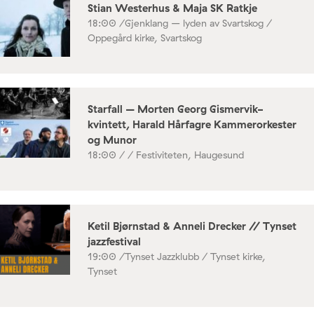
Stian Westerhus & Maja SK Ratkje
18:00 /
Gjenklang – lyden av Svartskog /
Oppegård kirke, Svartskog
Starfall – Morten Georg Gismervik-
kvintett, Harald Hårfagre Kammerorkester
og Munor
18:00 /
/ Festiviteten, Haugesund
Ketil Bjørnstad & Anneli Drecker // Tynset
jazzfestival
19:00 /
Tynset Jazzklubb / Tynset kirke,
Tynset