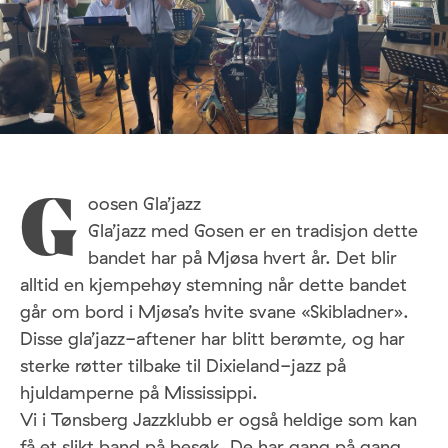
oosen Gla’jazz
G
Gla’jazz med Gosen er en tradisjon dette
bandet har på Mjøsa hvert år. Det blir
alltid en kjempehøy stemning når dette bandet
går om bord i Mjøsa’s hvite svane «Skibladner».
Disse gla’jazz-aftener har blitt berømte, og har
sterke røtter tilbake til Dixieland-jazz på
hjuldamperne på Mississippi.
Vi i Tønsberg Jazzklubb er også heldige som kan
få et slikt band på besøk. De har gang på gang