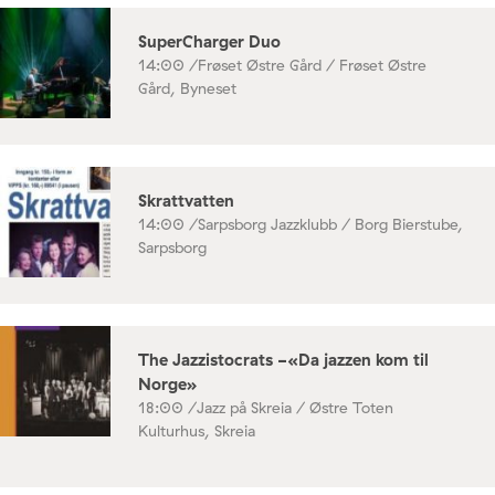
SuperCharger Duo
14:00 /
Frøset Østre Gård / Frøset Østre
Gård, Byneset
Skrattvatten
14:00 /
Sarpsborg Jazzklubb / Borg Bierstube,
Sarpsborg
The Jazzistocrats -«Da jazzen kom til
Norge»
18:00 /
Jazz på Skreia / Østre Toten
Kulturhus, Skreia