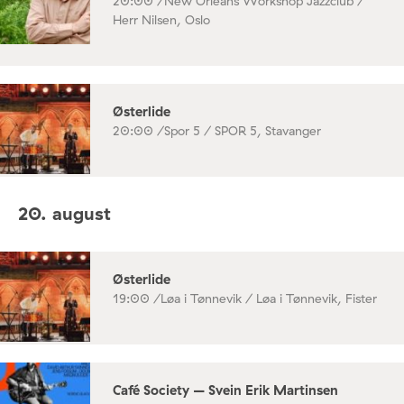
20:00 /
New Orleans Workshop Jazzclub /
Herr Nilsen, Oslo
Østerlide
20:00 /
Spor 5 / SPOR 5, Stavanger
20. august
Østerlide
19:00 /
Løa i Tønnevik / Løa i Tønnevik, Fister
Café Society – Svein Erik Martinsen