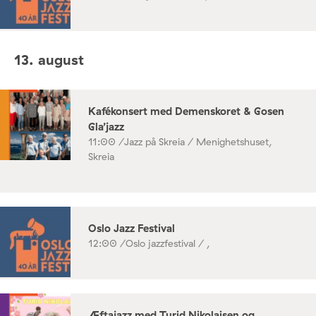
13. august
Kafékonsert med Demenskoret & Gosen
Gla’jazz
11:00 /
Jazz på Skreia / Menighetshuset,
Skreia
Oslo Jazz Festival
12:00 /
Oslo jazzfestival / ,
Æftajazz med Turid Nikolaisen og