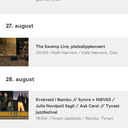
27. august
The Swamp Live, plateslippkonsert
20:00 /
Kafé Hærverk / Kafé Hærverk, Oslo
28. august
Krokveld i Rambu // Symre + NØVGS /
Julie Nordpoll Sagli / Ask Carol // Tynset
jazzfestival
18:00 /
Tynset Jazzklubb / Rambu, Tynset