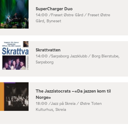
SuperCharger Duo
14:00 /
Frøset Østre Gård / Frøset Østre
Gård, Byneset
Skrattvatten
14:00 /
Sarpsborg Jazzklubb / Borg Bierstube,
Sarpsborg
The Jazzistocrats -«Da jazzen kom til
Norge»
18:00 /
Jazz på Skreia / Østre Toten
Kulturhus, Skreia