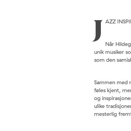
AZZ INSP
J
Når Hildeg
unik musiker s
som den samisk
Sammen med noe
føles kjent, m
og inspirasjon
ulike tradisjon
mesterlig frem