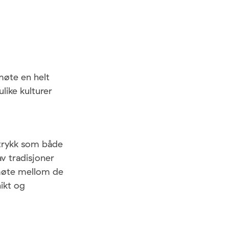
møte en helt
like kulturer
trykk som både
v tradisjoner
 møte mellom de
nikt og