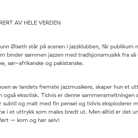
IRERT AV HELE VERDEN
unn Øiseth står på scenen i jazzklubben, får publikum 
om binder sammen jazzen med tradisjonsmusikk fra så u
e, sør-afrikanske og pakistanske.
n av landets fremste jazzmusikere, skaper hun et ut
en også eksotisk. Tidvis er denne sammensmeltningen a
er subtil og malt med fin pensel og tidvis eksploderer
ene i et uttrykk som males bredt ut. Men alltid er det u
ført – kom og hør selv!