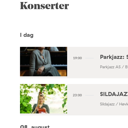
Konserter
I dag
Parkjazz: 
19:00
Parkjazz AS / B
SILDAJAZZ
23:00
Sildajazz / Høv
08. august