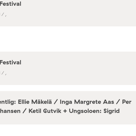
Festival
 / ,
Festival
 / ,
ntlig: Ellie Mäkelä / Inga Margrete Aas / Per
hansen / Ketil Gutvik + Ungsoloen: Sigrid
a / Café Mir, Toftes gate 69, Oslo