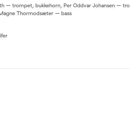
eth – trompet, bukkehorn, Per Oddvar Johansen – tr
 Magne Thormodsæter – bass
ifer