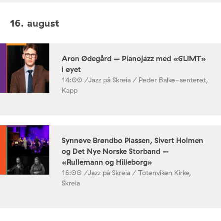
16. august
Aron Ødegård – Pianojazz med «GLIMT»
i øyet
14:00 /
Jazz på Skreia / Peder Balke-senteret,
Kapp
Synnøve Brøndbo Plassen, Sivert Holmen
og Det Nye Norske Storband –
«Rullemann og Hilleborg»
16:00 /
Jazz på Skreia / Totenviken Kirke,
Skreia