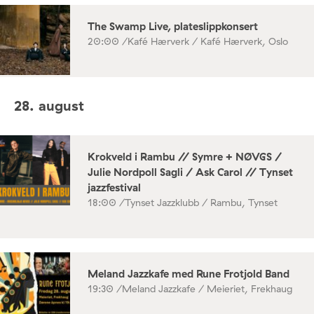
The Swamp Live, plateslippkonsert
20:00 /
Kafé Hærverk / Kafé Hærverk, Oslo
28. august
Krokveld i Rambu // Symre + NØVGS /
Julie Nordpoll Sagli / Ask Carol // Tynset
jazzfestival
18:00 /
Tynset Jazzklubb / Rambu, Tynset
Meland Jazzkafe med Rune Frotjold Band
19:30 /
Meland Jazzkafe / Meieriet, Frekhaug