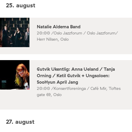
25. august
Natalie Aldema Band
20:00 /
Oslo Jazzforum / Oslo Jazzforum/
Herr Nilsen, Oslo
Gutvik Ukentlig: Anna Ueland / Tanja
Orning / Ketil Gutvik + Ungsoloen:
SooHyun April Jang
20:00 /
Konsertforeninga / Café Mir, Toftes
gate 69, Oslo
27. august