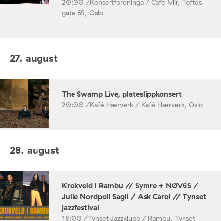
20:00 /
Konsertforeninga / Café Mir, Toftes
gate 69, Oslo
27. august
The Swamp Live, plateslippkonsert
20:00 /
Kafé Hærverk / Kafé Hærverk, Oslo
28. august
Krokveld i Rambu // Symre + NØVGS /
Julie Nordpoll Sagli / Ask Carol // Tynset
jazzfestival
18:00 /
Tynset Jazzklubb / Rambu, Tynset