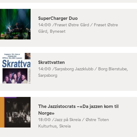
SuperCharger Duo
14:00 /
Frøset Østre Gård / Frøset Østre
Gård, Byneset
Skrattvatten
14:00 /
Sarpsborg Jazzklubb / Borg Bierstube,
Sarpsborg
The Jazzistocrats -«Da jazzen kom til
Norge»
18:00 /
Jazz på Skreia / Østre Toten
Kulturhus, Skreia