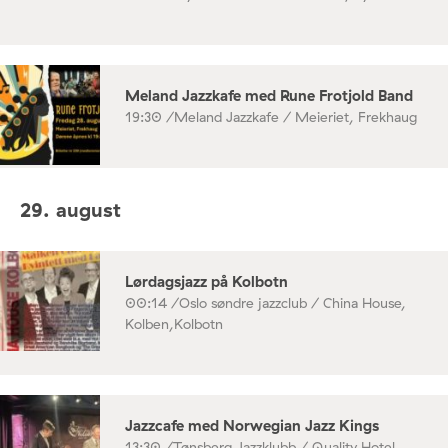
Meland Jazzkafe med Rune Frotjold Band
19:30 /
Meland Jazzkafe / Meieriet, Frekhaug
29. august
Lørdagsjazz på Kolbotn
00:14 /
Oslo søndre jazzclub / China House,
Kolben,Kolbotn
Jazzcafe med Norwegian Jazz Kings
13:30 /
Tønsberg Jazzklubb / Quality Hotel