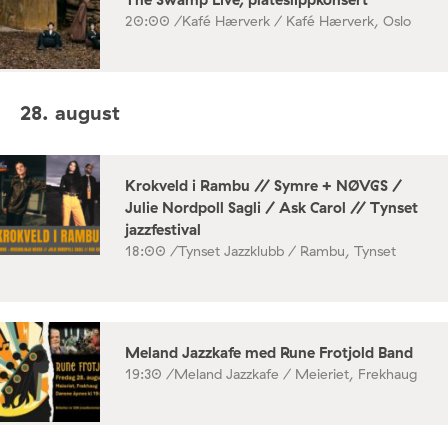
20:00 /
Kafé Hærverk / Kafé Hærverk, Oslo
28. august
Krokveld i Rambu // Symre + NØVGS /
Julie Nordpoll Sagli / Ask Carol // Tynset
jazzfestival
18:00 /
Tynset Jazzklubb / Rambu, Tynset
Meland Jazzkafe med Rune Frotjold Band
19:30 /
Meland Jazzkafe / Meieriet, Frekhaug