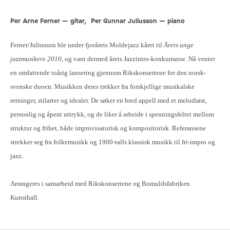
Per Arne Ferner –
gitar,
Per Gunnar Juliusson –
piano
Ferner/Juliusson ble under fjorårets Moldejazz kåret til
Årets unge
jazzmusikere 2010
, og vant dermed årets Jazzintro-konkurranse. Nå venter
en omfattende toårig lansering gjennom Rikskonsertene for den norsk-
svenske duoen. Musikken deres trekker fra forskjellige musikalske
retninger, stilarter og idealer. De søker en bred appell med et melodiøst,
personlig og åpent uttrykk, og de liker å arbeide i spenningsfeltet mellom
struktur og frihet, både improvisatorisk og kompositorisk. Referansene
strekker seg fra folkemusikk og 1900-talls klassisk musikk til fri-impro og
jazz.
Arrangeres i samarbeid med Rikskonsertene og Bomuldsfabriken
Kunsthall.