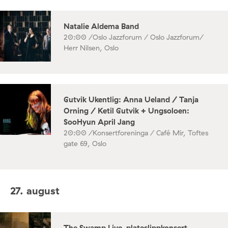
Natalie Aldema Band
20:00 /
Oslo Jazzforum / Oslo Jazzforum/
Herr Nilsen, Oslo
Gutvik Ukentlig: Anna Ueland / Tanja
Orning / Ketil Gutvik + Ungsoloen:
SooHyun April Jang
20:00 /
Konsertforeninga / Café Mir, Toftes
gate 69, Oslo
27. august
The Swamp Live, plateslippkonsert