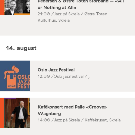
Pedersen & Østre Toten Storband – «All
or Nothing at All»
21:00 /
Jazz på Skreia / Østre Toten
Kulturhus, Skreia
14. august
Oslo Jazz Festival
12:00 /
Oslo jazzfestival / ,
Kafékonsert med Palle «Groove»
Wagnberg
14:00 /
Jazz på Skreia / Kaffekruset, Skreia