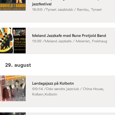
jazzfestival
18:00 /
Tynset Jazzklubb / Rambu, Tynset
Meland Jazzkafe med Rune Frotjold Band
19:30 /
Meland Jazzkafe / Meieriet, Frekhaug
29. august
Lørdagsjazz på Kolbotn
00:14 /
Oslo søndre jazzclub / China House,
Kolben,Kolbotn