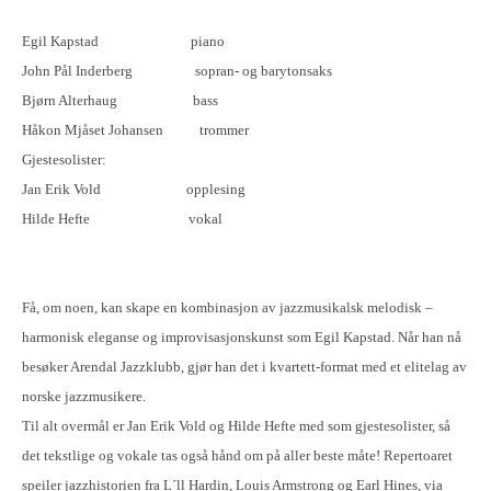
Egil Kapstad
piano
John Pål Inderberg
sopran- og barytonsaks
Bjørn Alterhaug
bass
Håkon Mjåset Johansen
trommer
Gjestesolister:
Jan Erik Vold
opplesing
Hilde Hefte
vokal
Få, om noen, kan skape en kombinasjon av jazzmusikalsk melodisk –
harmonisk eleganse og improvisasjonskunst som Egil Kapstad. Når han nå
besøker Arendal Jazzklubb, gjør han det i kvartett-format med et elitelag av
norske jazzmusikere.
Til alt overmål er Jan Erik Vold og Hilde Hefte med som gjestesolister, så
det tekstlige og vokale tas også hånd om på aller beste måte! Repertoaret
speiler jazzhistorien fra L´ll Hardin, Louis Armstrong og Earl Hines, via