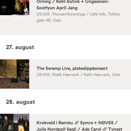
Orning / Ketil Gutvik + Ungsoloen:
SooHyun April Jang
20:00 /
Konsertforeninga / Café Mir, Toftes
gate 69, Oslo
27. august
The Swamp Live, plateslippkonsert
20:00 /
Kafé Hærverk / Kafé Hærverk, Oslo
28. august
Krokveld i Rambu // Symre + NØVGS /
Julie Nordpoll Sagli / Ask Carol // Tynset