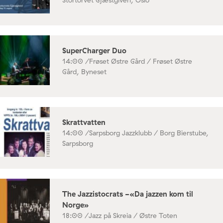
Stortorvet Gjæstgiveri, Oslo
SuperCharger Duo
14:00 /
Frøset Østre Gård / Frøset Østre
Gård, Byneset
Skrattvatten
14:00 /
Sarpsborg Jazzklubb / Borg Bierstube,
Sarpsborg
The Jazzistocrats -«Da jazzen kom til
Norge»
18:00 /
Jazz på Skreia / Østre Toten